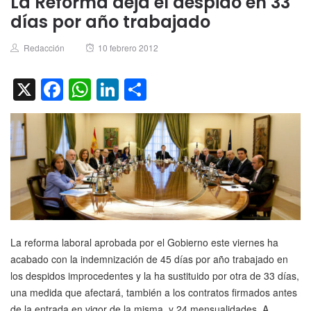
La Reforma deja el despido en 33
días por año trabajado
Author
Posted
Redacción
10 febrero 2012
on
X
Facebook
WhatsApp
LinkedIn
Compartir
La reforma laboral aprobada por el Gobierno este viernes ha
acabado con la indemnización de 45 días por año trabajado en
los despidos improcedentes y la ha sustituido por otra de 33 días,
una medida que afectará, también a los contratos firmados antes
de la entrada en vigor de la misma, y 24 mensualidades. A