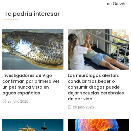
de Garzón
Te podría interesar
Investigadores de Vigo
Los neurólogos alertan:
confirman por primera vez
conducir tras beber o
un pez nunca visto en
consumir drogas puede
aguas españolas
dejar secuelas cerebrales
de por vida
Posted
27 julio 2026
Posted
20 julio 2026
on
on