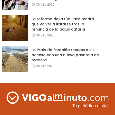
Posted
30 julio 2026
on
La reforma de la rúa Pazo tendrá
que volver a licitarse tras la
renuncia de la adjudicataria
Posted
30 julio 2026
on
La Praia da Fontaiña recupera su
acceso con una nueva pasarela de
madera
Posted
30 julio 2026
on