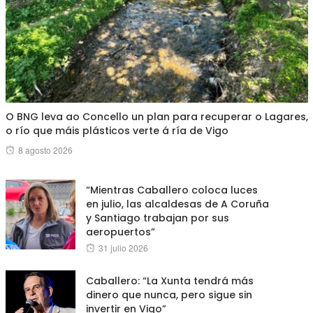
O BNG leva ao Concello un plan para recuperar o Lagares,
o río que máis plásticos verte á ría de Vigo
Posted
8 agosto 2026
on
“Mientras Caballero coloca luces
en julio, las alcaldesas de A Coruña
y Santiago trabajan por sus
aeropuertos”
Posted
31 julio 2026
on
Caballero: “La Xunta tendrá más
dinero que nunca, pero sigue sin
invertir en Vigo”