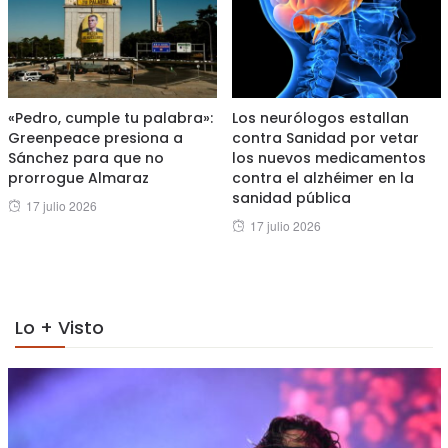
«Pedro, cumple tu palabra»:
Los neurólogos estallan
Greenpeace presiona a
contra Sanidad por vetar
Sánchez para que no
los nuevos medicamentos
prorrogue Almaraz
contra el alzhéimer en la
sanidad pública
Posted
17 julio 2026
Posted
17 julio 2026
on
on
Lo + Visto