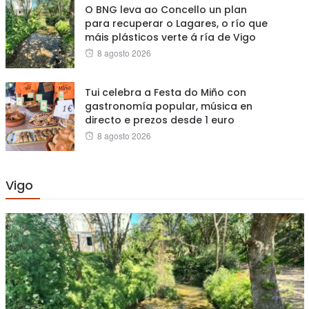
O BNG leva ao Concello un plan
para recuperar o Lagares, o río que
máis plásticos verte á ría de Vigo
Posted
8 agosto 2026
on
Tui celebra a Festa do Miño con
gastronomía popular, música en
directo e prezos desde 1 euro
Posted
8 agosto 2026
on
Vigo