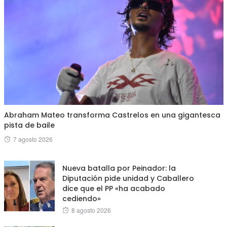
Abraham Mateo transforma Castrelos en una gigantesca
pista de baile
Posted
7 agosto 2026
on
Nueva batalla por Peinador: la
Diputación pide unidad y Caballero
dice que el PP «ha acabado
cediendo»
Posted
8 agosto 2026
on