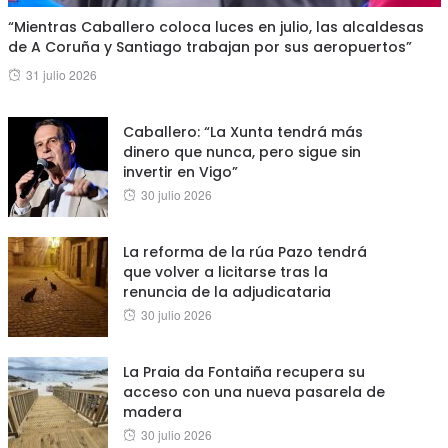
“Mientras Caballero coloca luces en julio, las alcaldesas
de A Coruña y Santiago trabajan por sus aeropuertos”
Posted
31 julio 2026
on
Caballero: “La Xunta tendrá más
dinero que nunca, pero sigue sin
invertir en Vigo”
Posted
30 julio 2026
on
La reforma de la rúa Pazo tendrá
que volver a licitarse tras la
renuncia de la adjudicataria
Posted
30 julio 2026
on
La Praia da Fontaiña recupera su
acceso con una nueva pasarela de
madera
Posted
30 julio 2026