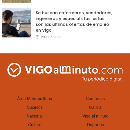
on
Se buscan enfermeros, vendedores,
ingenieros y especialistas: estas
son las últimas ofertas de empleo
en Vigo
Posted
29 julio 2026
on
Área Metropolitana
Comarcas
Sucesos
Galicia
Nacional
Vigo al minuto
Cultura
Deportes