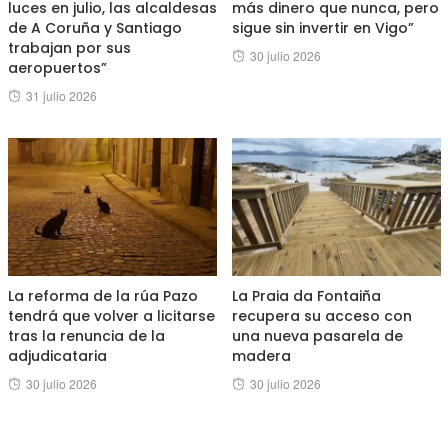
luces en julio, las alcaldesas
más dinero que nunca, pero
de A Coruña y Santiago
sigue sin invertir en Vigo”
trabajan por sus
Posted
30 julio 2026
aeropuertos”
on
Posted
31 julio 2026
on
La reforma de la rúa Pazo
La Praia da Fontaiña
tendrá que volver a licitarse
recupera su acceso con
tras la renuncia de la
una nueva pasarela de
adjudicataria
madera
Posted
Posted
30 julio 2026
30 julio 2026
on
on