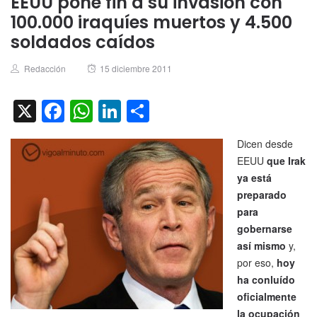
EEUU pone fin a su invasión con
100.000 iraquíes muertos y 4.500
soldados caídos
Author
Posted
Redacción
15 diciembre 2011
on
X
Facebook
WhatsApp
LinkedIn
Compartir
Dicen desde
EEUU
que Irak
ya está
preparado
para
gobernarse
así mismo
y,
por eso,
hoy
ha conluído
oficialmente
la ocupación