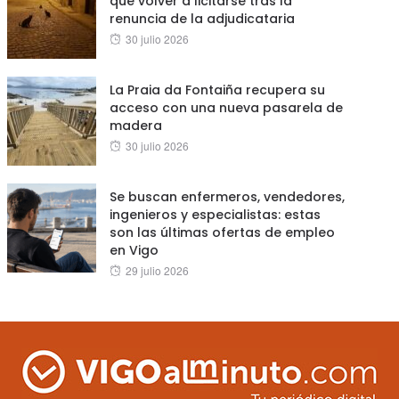
que volver a licitarse tras la
renuncia de la adjudicataria
Posted
30 julio 2026
on
La Praia da Fontaiña recupera su
acceso con una nueva pasarela de
madera
Posted
30 julio 2026
on
Se buscan enfermeros, vendedores,
ingenieros y especialistas: estas
son las últimas ofertas de empleo
en Vigo
Posted
29 julio 2026
on