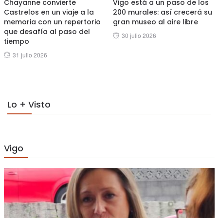
Chayanne convierte
Vigo está a un paso de los
Castrelos en un viaje a la
200 murales: así crecerá su
memoria con un repertorio
gran museo al aire libre
que desafía al paso del
Posted
30 julio 2026
tiempo
on
Posted
31 julio 2026
on
Lo + Visto
Vigo