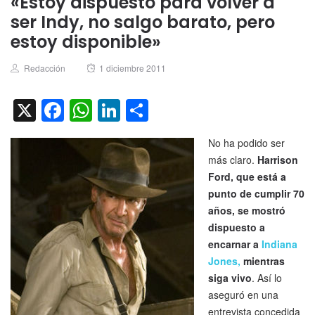
«Estoy dispuesto para volver a
ser Indy, no salgo barato, pero
estoy disponible»
Author
Posted
Redacción
1 diciembre 2011
on
X
Facebook
WhatsApp
LinkedIn
Compartir
No ha podido ser
más claro.
Harrison
Ford, que está a
punto de cumplir 70
años, se mostró
dispuesto a
encarnar a
Indiana
Jones,
mientras
siga vivo
. Así lo
aseguró en una
entrevista concedida