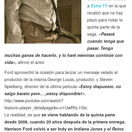
a
Extra TV
en la que
recalcó que no hay
plazo para rodar la
quinta parte de la
saga.
«Pasará
cuando tenga que
pasar. Tengo
muchas ganas de hacerlo, y lo haré mientras continúe con
vida»,
afirmó el actor
Ford aprovechó la ocasión para lanzar un mensaje velado al
productor de la misma,George Lucas, productor, y Steven
Spielberg, director de la última película
«Estoy dispuesto, no
salgo barato pero… ¡estoy disponible!».
http://www.youtube.com/watch?
feature=player_detailpage&v=c1UwRhL1Gtc
La realidad, es que
se viene hablando de la quinta parte
desde 2008, cuando 20 años después de la primera entrega,
Harrison Ford volvió a ser Indy en
Indiana Jones y el Reino