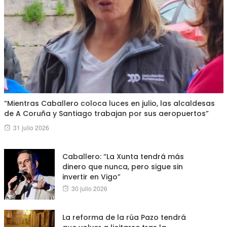
“Mientras Caballero coloca luces en julio, las alcaldesas
de A Coruña y Santiago trabajan por sus aeropuertos”
Posted
31 julio 2026
on
Caballero: “La Xunta tendrá más
dinero que nunca, pero sigue sin
invertir en Vigo”
Posted
30 julio 2026
on
La reforma de la rúa Pazo tendrá