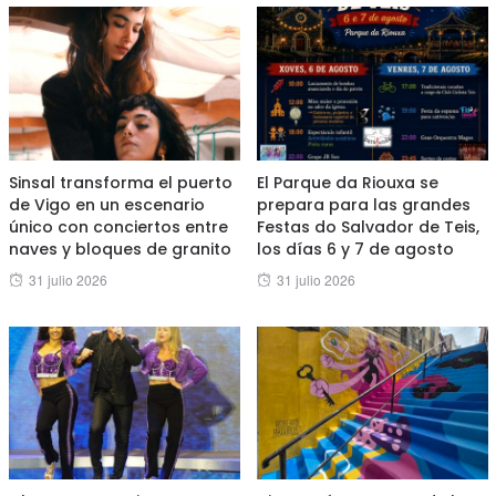
Sinsal transforma el puerto
El Parque da Riouxa se
de Vigo en un escenario
prepara para las grandes
único con conciertos entre
Festas do Salvador de Teis,
naves y bloques de granito
los días 6 y 7 de agosto
Posted
Posted
31 julio 2026
31 julio 2026
on
on