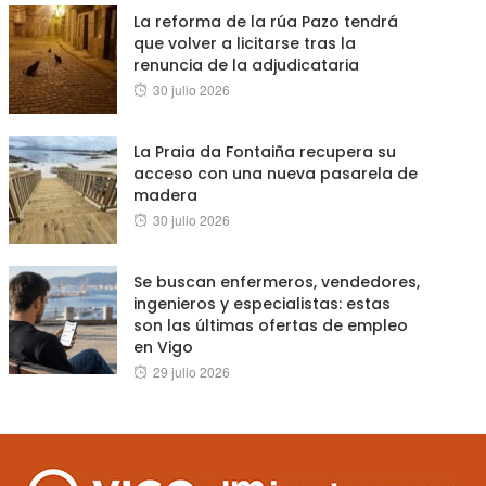
La reforma de la rúa Pazo tendrá
que volver a licitarse tras la
renuncia de la adjudicataria
Posted
30 julio 2026
on
La Praia da Fontaiña recupera su
acceso con una nueva pasarela de
madera
Posted
30 julio 2026
on
Se buscan enfermeros, vendedores,
ingenieros y especialistas: estas
son las últimas ofertas de empleo
en Vigo
Posted
29 julio 2026
on