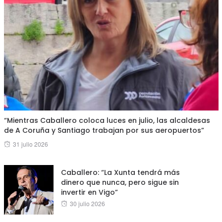
“Mientras Caballero coloca luces en julio, las alcaldesas
de A Coruña y Santiago trabajan por sus aeropuertos”
Posted
31 julio 2026
on
Caballero: “La Xunta tendrá más
dinero que nunca, pero sigue sin
invertir en Vigo”
Posted
30 julio 2026
on