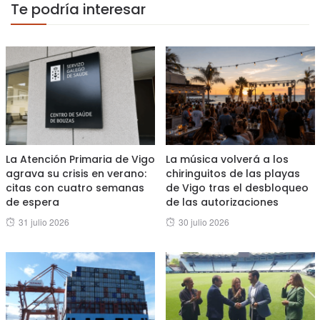
Te podría interesar
La Atención Primaria de Vigo
La música volverá a los
agrava su crisis en verano:
chiringuitos de las playas
citas con cuatro semanas
de Vigo tras el desbloqueo
de espera
de las autorizaciones
Posted
Posted
31 julio 2026
30 julio 2026
on
on