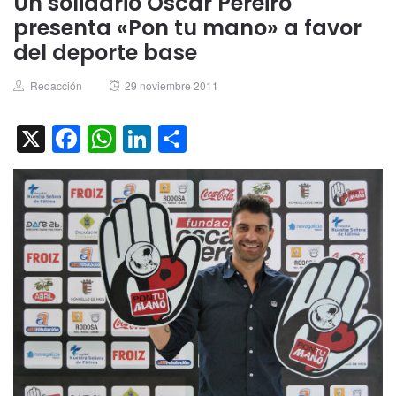
Un solidario Óscar Pereiro
presenta «Pon tu mano» a favor
del deporte base
Author
Posted
Redacción
29 noviembre 2011
on
X
Facebook
WhatsApp
LinkedIn
Compartir