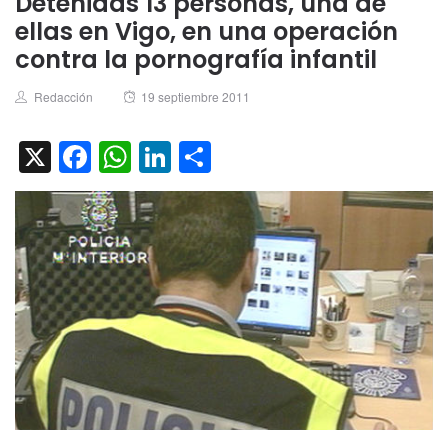
Detenidas 13 personas, una de
ellas en Vigo, en una operación
contra la pornografía infantil
Author
Posted
Redacción
19 septiembre 2011
on
X
Facebook
WhatsApp
LinkedIn
Compartir