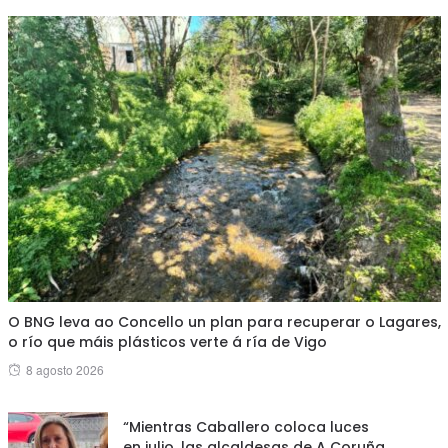
O BNG leva ao Concello un plan para recuperar o Lagares,
o río que máis plásticos verte á ría de Vigo
Posted
8 agosto 2026
on
“Mientras Caballero coloca luces
en julio, las alcaldesas de A Coruña