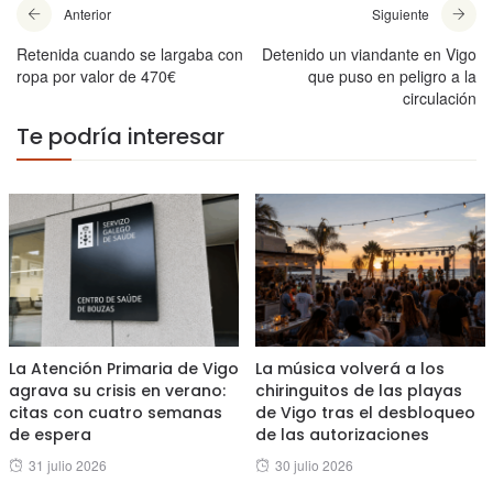
Anterior
Siguiente
Retenida cuando se largaba con
Detenido un viandante en Vigo
ropa por valor de 470€
que puso en peligro a la
circulación
Te podría interesar
La Atención Primaria de Vigo
La música volverá a los
agrava su crisis en verano:
chiringuitos de las playas
citas con cuatro semanas
de Vigo tras el desbloqueo
de espera
de las autorizaciones
Posted
Posted
31 julio 2026
30 julio 2026
on
on