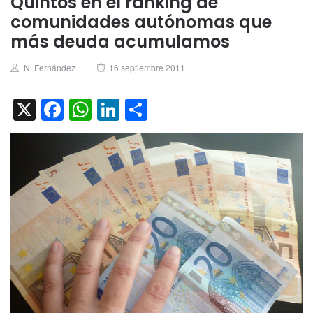
Quintos en el ránking de
comunidades autónomas que
más deuda acumulamos
Author
Posted
N. Fernández
16 septiembre 2011
on
X
Facebook
WhatsApp
LinkedIn
Compartir