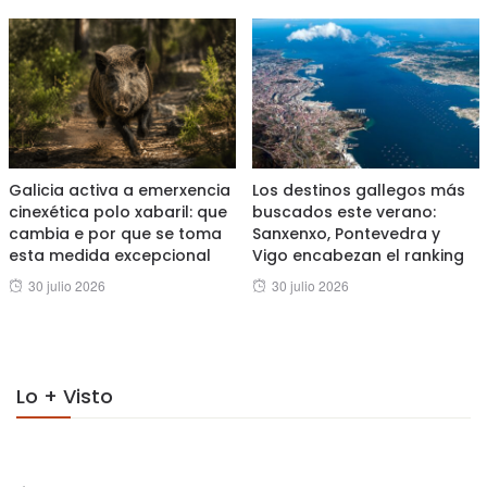
Galicia activa a emerxencia
Los destinos gallegos más
cinexética polo xabaril: que
buscados este verano:
cambia e por que se toma
Sanxenxo, Pontevedra y
esta medida excepcional
Vigo encabezan el ranking
Posted
Posted
30 julio 2026
30 julio 2026
on
on
Lo + Visto