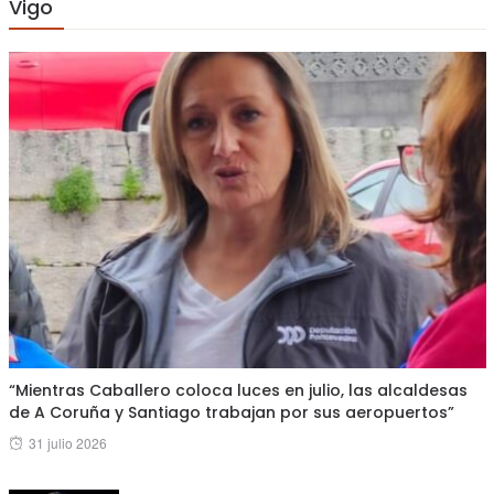
Vigo
“Mientras Caballero coloca luces en julio, las alcaldesas
de A Coruña y Santiago trabajan por sus aeropuertos”
Posted
31 julio 2026
on