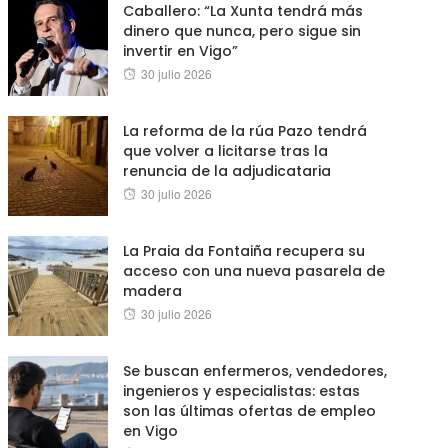
Caballero: “La Xunta tendrá más
dinero que nunca, pero sigue sin
invertir en Vigo”
Posted
30 julio 2026
on
La reforma de la rúa Pazo tendrá
que volver a licitarse tras la
renuncia de la adjudicataria
Posted
30 julio 2026
on
La Praia da Fontaiña recupera su
acceso con una nueva pasarela de
madera
Posted
30 julio 2026
on
Se buscan enfermeros, vendedores,
ingenieros y especialistas: estas
son las últimas ofertas de empleo
en Vigo