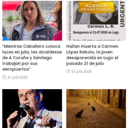
“Mientras Caballero coloca
Hallan muerta a Carmen
luces en julio, las alcaldesas
López Rebolo, la joven
de A Coruña y Santiago
desaparecida en Lugo el
trabajan por sus
pasado 21 de julio
aeropuertos”
Posted
31 julio 2026
Posted
31 julio 2026
on
on