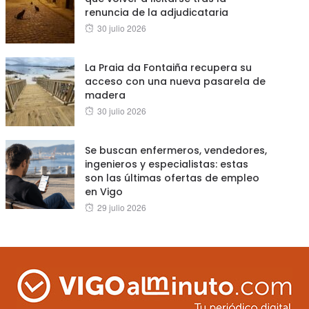
renuncia de la adjudicataria
Posted
30 julio 2026
on
La Praia da Fontaiña recupera su
acceso con una nueva pasarela de
madera
Posted
30 julio 2026
on
Se buscan enfermeros, vendedores,
ingenieros y especialistas: estas
son las últimas ofertas de empleo
en Vigo
Posted
29 julio 2026
on