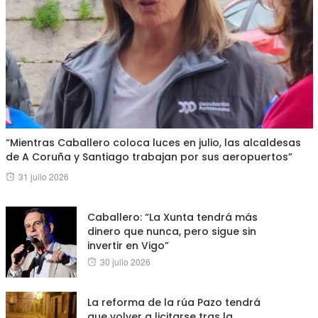
“Mientras Caballero coloca luces en julio, las alcaldesas
de A Coruña y Santiago trabajan por sus aeropuertos”
Posted
31 julio 2026
on
Caballero: “La Xunta tendrá más
dinero que nunca, pero sigue sin
invertir en Vigo”
Posted
30 julio 2026
on
La reforma de la rúa Pazo tendrá
que volver a licitarse tras la