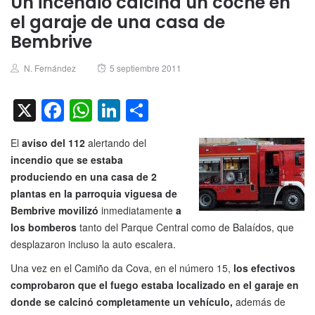
Un incendio calcina un coche en
el garaje de una casa de
Bembrive
Author
Posted
N. Fernández
5 septiembre 2011
on
X
Facebook
WhatsApp
LinkedIn
Compartir
El
aviso del 112
alertando del
incendio que se estaba
produciendo en una casa de 2
plantas en la parroquia viguesa de
Bembrive movilizó
inmediatamente
a
los bomberos
tanto del Parque Central como de Balaídos, que
desplazaron incluso la auto escalera.
Una vez en el Camiño da Cova, en el número 15,
los efectivos
comprobaron que el fuego estaba localizado en el garaje en
donde se calcinó completamente un vehículo,
además de