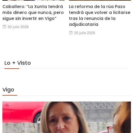
Caballero: “La Xunta tendrá
La reforma de la rúa Pazo
más dinero que nunca, pero
tendrá que volver a licitarse
sigue sin invertir en Vigo”
tras la renuncia de la
adjudicataria
Posted
30 julio 2026
Posted
30 julio 2026
on
on
Lo + Visto
Vigo