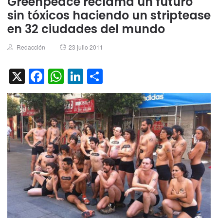
Greenpeace reclama un futuro
sin tóxicos haciendo un striptease
en 32 ciudades del mundo
Author
Posted
Redacción
23 julio 2011
on
X
Facebook
WhatsApp
LinkedIn
Compartir