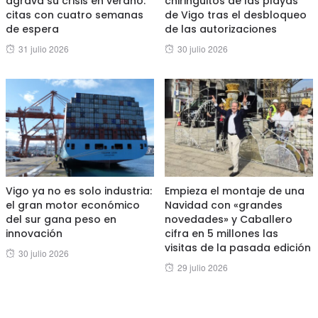
agrava su crisis en verano:
chiringuitos de las playas
citas con cuatro semanas
de Vigo tras el desbloqueo
de espera
de las autorizaciones
Posted
Posted
31 julio 2026
30 julio 2026
on
on
Vigo ya no es solo industria:
Empieza el montaje de una
el gran motor económico
Navidad con «grandes
del sur gana peso en
novedades» y Caballero
innovación
cifra en 5 millones las
visitas de la pasada edición
Posted
30 julio 2026
Posted
29 julio 2026
on
on