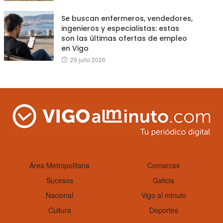
on
Se buscan enfermeros, vendedores,
ingenieros y especialistas: estas
son las últimas ofertas de empleo
en Vigo
Posted
29 julio 2026
on
Área Metropolitana
Comarcas
Sucesos
Galicia
Nacional
Vigo al minuto
Cultura
Deportes