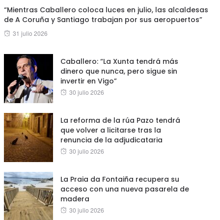
“Mientras Caballero coloca luces en julio, las alcaldesas
de A Coruña y Santiago trabajan por sus aeropuertos”
Posted
31 julio 2026
on
Caballero: “La Xunta tendrá más
dinero que nunca, pero sigue sin
invertir en Vigo”
Posted
30 julio 2026
on
La reforma de la rúa Pazo tendrá
que volver a licitarse tras la
renuncia de la adjudicataria
Posted
30 julio 2026
on
La Praia da Fontaiña recupera su
acceso con una nueva pasarela de
madera
Posted
30 julio 2026