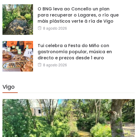
O BNG leva ao Concello un plan
para recuperar o Lagares, o río que
máis plásticos verte á ría de Vigo
Posted
8 agosto 2026
on
Tui celebra a Festa do Miño con
gastronomía popular, música en
directo e prezos desde 1 euro
Posted
8 agosto 2026
on
Vigo