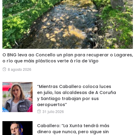
O BNG leva ao Concello un plan para recuperar o Lagares,
o río que máis plásticos verte á ría de Vigo
Posted
8 agosto 2026
on
“Mientras Caballero coloca luces
en julio, las alcaldesas de A Coruña
y Santiago trabajan por sus
aeropuertos”
Posted
31 julio 2026
on
Caballero: “La Xunta tendrá más
dinero que nunca, pero sigue sin