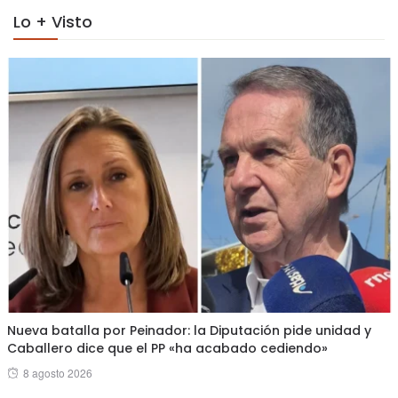
Lo + Visto
Nueva batalla por Peinador: la Diputación pide unidad y
Caballero dice que el PP «ha acabado cediendo»
Posted
8 agosto 2026
on