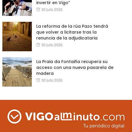
invertir en Vigo”
Posted
30 julio 2026
on
La reforma de la rúa Pazo tendrá
que volver a licitarse tras la
renuncia de la adjudicataria
Posted
30 julio 2026
on
La Praia da Fontaiña recupera su
acceso con una nueva pasarela de
madera
Posted
30 julio 2026
on