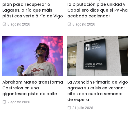
plan para recuperar o
la Diputación pide unidad y
Lagares, o río que máis
Caballero dice que el PP «ha
plásticos verte á ría de Vigo
acabado cediendo»
Posted
Posted
8 agosto 2026
8 agosto 2026
on
on
Abraham Mateo transforma
La Atención Primaria de Vigo
Castrelos en una
agrava su crisis en verano:
gigantesca pista de baile
citas con cuatro semanas
de espera
Posted
7 agosto 2026
Posted
31 julio 2026
on
on