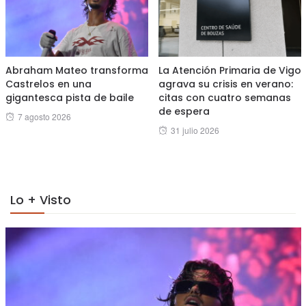
Abraham Mateo transforma
La Atención Primaria de Vigo
Castrelos en una
agrava su crisis en verano:
gigantesca pista de baile
citas con cuatro semanas
de espera
Posted
7 agosto 2026
Posted
31 julio 2026
on
on
Lo + Visto