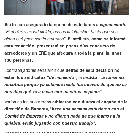
Así lo han asegurado la noche de este lunes a
vigoalminuto
.
“El encierro es indefinido, esa es la intención, hasta que nos
digan qué pasa con la empresa”.
El astillero, como ya informó
esta redacción, presentará en pocos días concurso de
acreedores y un ERE que afectará a toda la plantilla, unas
130 personas.
Los trabajadores señalaron que
detrás de esta decisión no
están los sindicatos “
de momento”,
la decisión “
la tomamos
nosotros porque ya estamos hasta los huevos de que no se
nos diga qué va a pasar con nuestros empleos”.
Varios de los encerrados
criticaron con dureza el engaño de la
dirección de Barreras,
“
hace una semana estuvieron con el
Comité de Empresa y no dijeron nada de que íbamos a la
quiebra, están jugando con nuestro trabajo”.
Pasadas las 11 de la noche empezaban a colocarse los