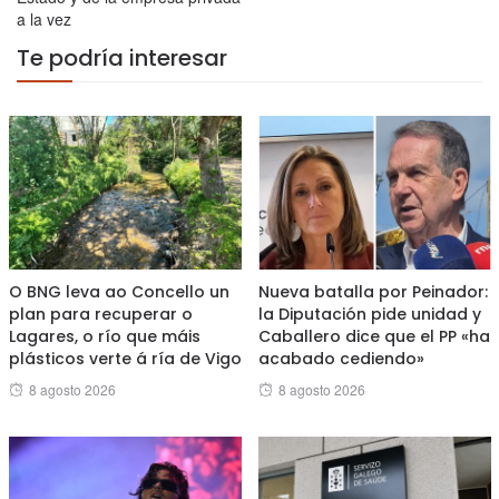
a la vez
Te podría interesar
O BNG leva ao Concello un
Nueva batalla por Peinador:
plan para recuperar o
la Diputación pide unidad y
Lagares, o río que máis
Caballero dice que el PP «ha
plásticos verte á ría de Vigo
acabado cediendo»
Posted
Posted
8 agosto 2026
8 agosto 2026
on
on