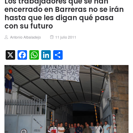
Los trabajadores que se han
encerrado en Barreras no se irán
hasta que les digan qué pasa
con su futuro
Author
Posted
Antonio Albaladejo
11 julio 2011
on
X
Facebook
WhatsApp
LinkedIn
Compartir