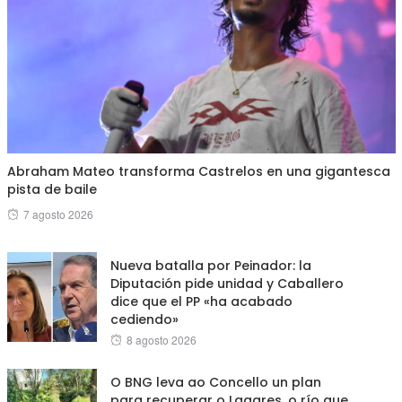
Abraham Mateo transforma Castrelos en una gigantesca
pista de baile
Posted
7 agosto 2026
on
Nueva batalla por Peinador: la
Diputación pide unidad y Caballero
dice que el PP «ha acabado
cediendo»
Posted
8 agosto 2026
on
O BNG leva ao Concello un plan
para recuperar o Lagares, o río que