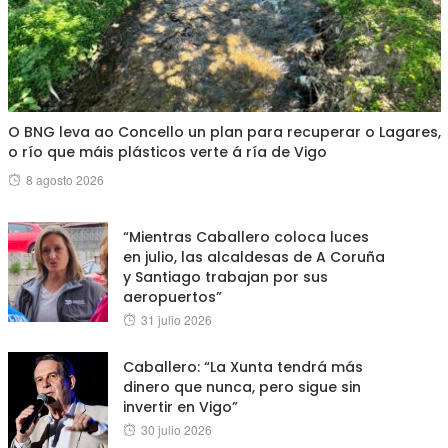
O BNG leva ao Concello un plan para recuperar o Lagares,
o río que máis plásticos verte á ría de Vigo
Posted
8 agosto 2026
on
“Mientras Caballero coloca luces
en julio, las alcaldesas de A Coruña
y Santiago trabajan por sus
aeropuertos”
Posted
31 julio 2026
on
Caballero: “La Xunta tendrá más
dinero que nunca, pero sigue sin
invertir en Vigo”
Posted
30 julio 2026