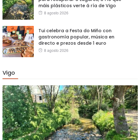
máis plásticos verte á ría de Vigo
Posted
8 agosto 2026
on
Tui celebra a Festa do Miño con
gastronomía popular, música en
directo e prezos desde 1 euro
Posted
8 agosto 2026
on
Vigo