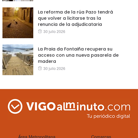
on
La reforma de la rúa Pazo tendrá
que volver a licitarse tras la
renuncia de la adjudicataria
Posted
30 julio 2026
on
La Praia da Fontaiña recupera su
acceso con una nueva pasarela de
madera
Posted
30 julio 2026
on
Área Metropolitana
Comarcas