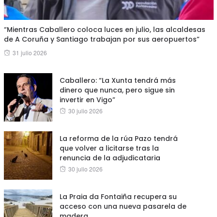
“Mientras Caballero coloca luces en julio, las alcaldesas
de A Coruña y Santiago trabajan por sus aeropuertos”
Posted
31 julio 2026
on
Caballero: “La Xunta tendrá más
dinero que nunca, pero sigue sin
invertir en Vigo”
Posted
30 julio 2026
on
La reforma de la rúa Pazo tendrá
que volver a licitarse tras la
renuncia de la adjudicataria
Posted
30 julio 2026
on
La Praia da Fontaiña recupera su
acceso con una nueva pasarela de
madera