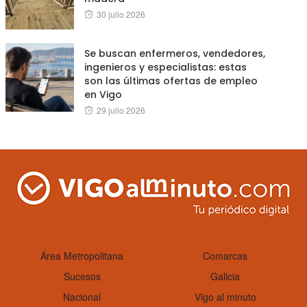
Posted
30 julio 2026
on
Se buscan enfermeros, vendedores,
ingenieros y especialistas: estas
son las últimas ofertas de empleo
en Vigo
Posted
29 julio 2026
on
Área Metropolitana
Comarcas
Sucesos
Galicia
Nacional
Vigo al minuto