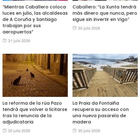
“Mientras Caballero coloca
Caballero: “La Xunta tendrá
luces en julio, las alcaldesas
más dinero que nunca, pero
de A Coruña y Santiago
sigue sin invertir en Vigo”
trabajan por sus
Posted
30 julio 2026
aeropuertos”
on
Posted
31 julio 2026
on
La reforma de la rúa Pazo
La Praia da Fontaiña
tendrá que volver a licitarse
recupera su acceso con
tras la renuncia de la
una nueva pasarela de
adjudicataria
madera
Posted
Posted
30 julio 2026
30 julio 2026
on
on