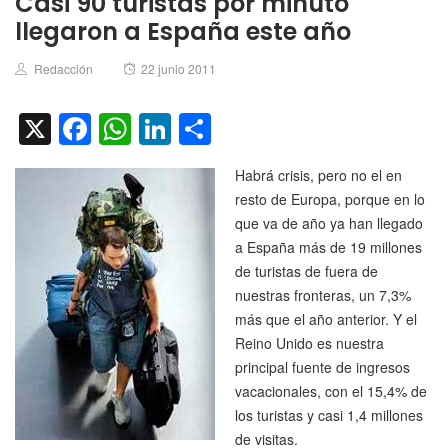
Casi 90 turistas por minuto
llegaron a España este año
Author
Posted
Redacción
22 junio 2011
on
X
Facebook
WhatsApp
LinkedIn
Compartir
Habrá crisis, pero no el en
resto de Europa, porque en lo
que va de año ya han llegado
a España más de 19 millones
de turistas de fuera de
nuestras fronteras, un 7,3%
más que el año anterior. Y el
Reino Unido es nuestra
principal fuente de ingresos
vacacionales, con el 15,4% de
los turistas y casi 1,4 millones
de visitas.