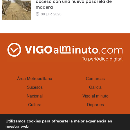
acceso con una nueva pasarela de
madera
Posted
30 julio 2026
on
Área Metropolitana
Comarcas
Sucesos
Galicia
Nacional
Vigo al minuto
Cultura
Deportes
Utilizamos cookies para ofrecerte la mejor experiencia en
nuestra web.
Aviso Legal
Política de cookies