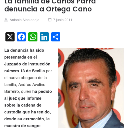
La familia de Carlos Parra
denuncia a Ortega Cano
Author
Posted
Antonio Albaladejo
7 junio 2011
on
X
Facebook
WhatsApp
LinkedIn
Compartir
La denuncia ha sido
presentada en el
Juzgado de Instrucción
número 13 de Sevilla
por
el nuevo abogado de la
familia, Andrés Avelino
Barreiro, quien
ha pedido
al juez que informe
sobre la cadena de
custodia que ha tenido,
desde su extracción, la
muestra de sangre