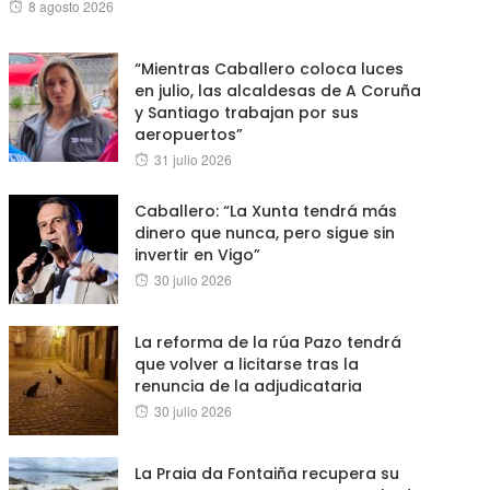
Posted
8 agosto 2026
on
“Mientras Caballero coloca luces
en julio, las alcaldesas de A Coruña
y Santiago trabajan por sus
aeropuertos”
Posted
31 julio 2026
on
Caballero: “La Xunta tendrá más
dinero que nunca, pero sigue sin
invertir en Vigo”
Posted
30 julio 2026
on
La reforma de la rúa Pazo tendrá
que volver a licitarse tras la
renuncia de la adjudicataria
Posted
30 julio 2026
on
La Praia da Fontaiña recupera su