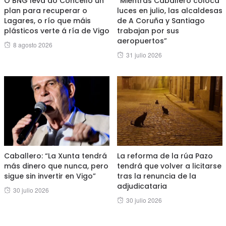
O BNG leva ao Concello un
“Mientras Caballero coloca
plan para recuperar o
luces en julio, las alcaldesas
Lagares, o río que máis
de A Coruña y Santiago
plásticos verte á ría de Vigo
trabajan por sus
aeropuertos”
Posted
8 agosto 2026
Posted
31 julio 2026
on
on
Caballero: “La Xunta tendrá
La reforma de la rúa Pazo
más dinero que nunca, pero
tendrá que volver a licitarse
sigue sin invertir en Vigo”
tras la renuncia de la
adjudicataria
Posted
30 julio 2026
Posted
30 julio 2026
on
on