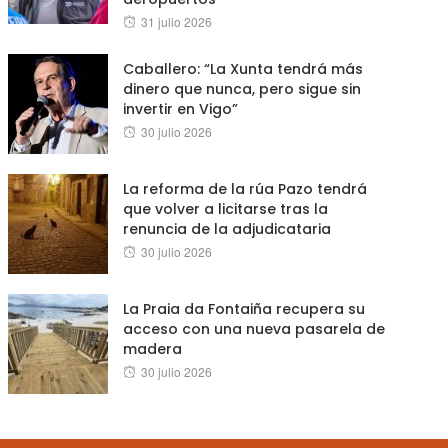
Posted
31 julio 2026
on
Caballero: “La Xunta tendrá más
dinero que nunca, pero sigue sin
invertir en Vigo”
Posted
30 julio 2026
on
La reforma de la rúa Pazo tendrá
que volver a licitarse tras la
renuncia de la adjudicataria
Posted
30 julio 2026
on
La Praia da Fontaiña recupera su
acceso con una nueva pasarela de
madera
Posted
30 julio 2026
on