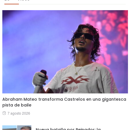
Abraham Mateo transforma Castrelos en una gigantesca
pista de baile
Posted
7 agosto 2026
on
Nueva batalla por Peinador: la