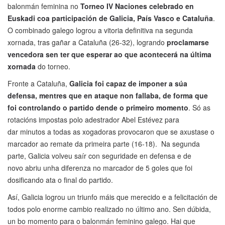
balonmán feminina no
Torneo IV Naciones celebrado en
Euskadi coa participación de Galicia, País Vasco e Cataluña
.
O combinado galego logrou a vitoria definitiva na segunda
xornada, tras gañar a Cataluña (26-32), logrando
proclamarse
vencedora sen ter que esperar ao que acontecerá na última
xornada
do torneo.
Fronte a Cataluña,
Galicia foi capaz de imponer a súa
defensa, mentres que en ataque non fallaba, de forma que
foi controlando o partido dende o primeiro momento
. Só as
rotacións impostas polo adestrador Abel Estévez para
dar minutos a todas as xogadoras provocaron que se axustase o
marcador ao remate da primeira parte (16-18). Na segunda
parte, Galicia volveu saír con seguridade en defensa e de
novo abriu unha diferenza no marcador de 5 goles que foi
dosificando ata o final do partido.
Así, Galicia logrou un triunfo máis que merecido e a felicitación de
todos polo enorme cambio realizado no último ano. Sen dúbida,
un bo momento para o balonmán feminino galego. Hai que