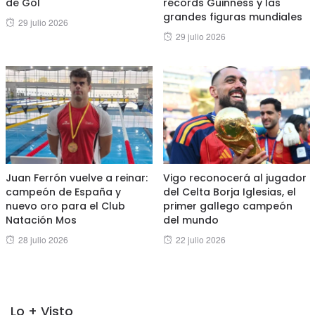
de Gol
récords Guinness y las
grandes figuras mundiales
Posted
29 julio 2026
Posted
29 julio 2026
on
on
Juan Ferrón vuelve a reinar:
Vigo reconocerá al jugador
campeón de España y
del Celta Borja Iglesias, el
nuevo oro para el Club
primer gallego campeón
Natación Mos
del mundo
Posted
Posted
28 julio 2026
22 julio 2026
on
on
Lo + Visto