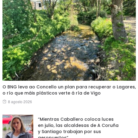
O BNG leva ao Concello un plan para recuperar o Lagares,
o río que máis plásticos verte á ría de Vigo
Posted
8 agosto 2026
on
“Mientras Caballero coloca luces
en julio, las alcaldesas de A Coruña
y Santiago trabajan por sus
aeropuertos”