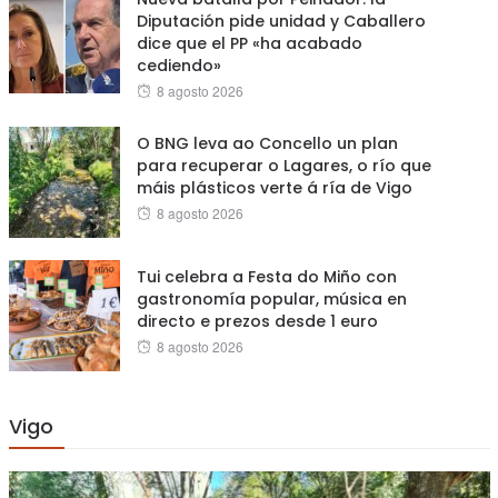
Diputación pide unidad y Caballero
dice que el PP «ha acabado
cediendo»
Posted
8 agosto 2026
on
O BNG leva ao Concello un plan
para recuperar o Lagares, o río que
máis plásticos verte á ría de Vigo
Posted
8 agosto 2026
on
Tui celebra a Festa do Miño con
gastronomía popular, música en
directo e prezos desde 1 euro
Posted
8 agosto 2026
on
Vigo