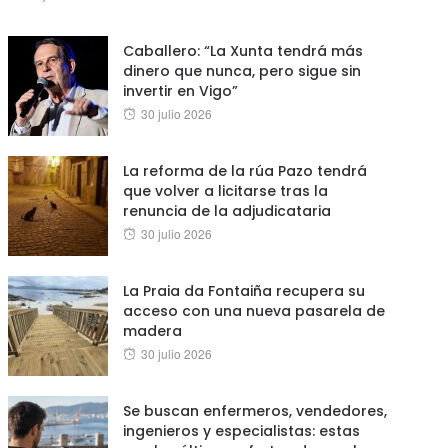
on
Caballero: “La Xunta tendrá más
dinero que nunca, pero sigue sin
invertir en Vigo”
Posted
30 julio 2026
on
La reforma de la rúa Pazo tendrá
que volver a licitarse tras la
renuncia de la adjudicataria
Posted
30 julio 2026
on
La Praia da Fontaiña recupera su
acceso con una nueva pasarela de
madera
Posted
30 julio 2026
on
Se buscan enfermeros, vendedores,
ingenieros y especialistas: estas