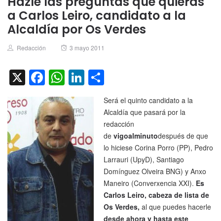
Hazle las preguntas que quieras
a Carlos Leiro, candidato a la
Alcaldía por Os Verdes
Author
Posted
Redacción
3 mayo 2011
on
X
Facebook
WhatsApp
LinkedIn
Compartir
Será el quinto candidato a la
Alcaldía que pasará por la
redacción
de
vigoalminuto
después de que
lo hiciese Corina Porro (PP), Pedro
Larrauri (UpyD), Santiago
Domínguez Olveira BNG) y Anxo
Maneiro (Converxencia XXI).
Es
Carlos Leiro, cabeza de lista de
Os Verdes,
al que puedes hacerle
desde ahora y hasta este