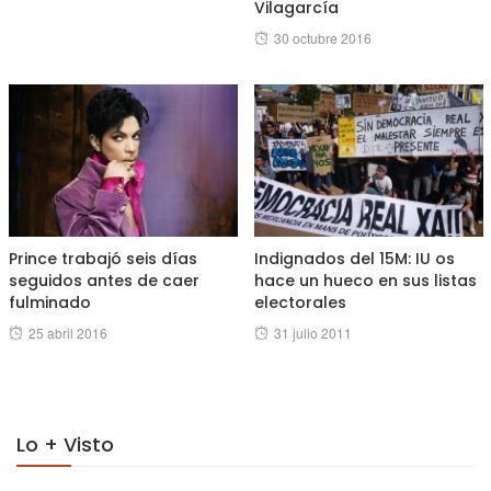
Vilagarcía
Posted
30 octubre 2016
on
Prince trabajó seis días
Indignados del 15M: IU os
seguidos antes de caer
hace un hueco en sus listas
fulminado
electorales
Posted
Posted
25 abril 2016
31 julio 2011
on
on
Lo + Visto