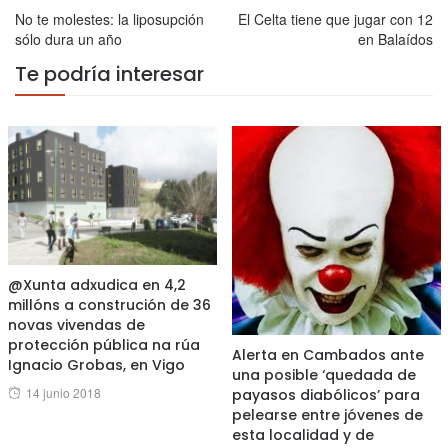
No te molestes: la liposupción
El Celta tiene que jugar con 12
sólo dura un año
en Balaídos
Te podría interesar
@Xunta adxudica en 4,2
millóns a construción de 36
novas vivendas de
protección pública na rúa
Alerta en Cambados ante
Ignacio Grobas, en Vigo
una posible ‘quedada de
Posted
14 junio 2018
payasos diabólicos’ para
on
pelearse entre jóvenes de
esta localidad y de