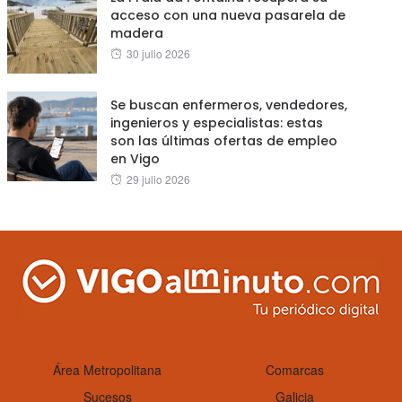
acceso con una nueva pasarela de
madera
Posted
30 julio 2026
on
Se buscan enfermeros, vendedores,
ingenieros y especialistas: estas
son las últimas ofertas de empleo
en Vigo
Posted
29 julio 2026
on
Área Metropolitana
Comarcas
Sucesos
Galicia