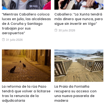
“Mientras Caballero coloca
Caballero: “La Xunta tendrá
luces en julio, las alcaldesas
más dinero que nunca, pero
de A Coruña y Santiago
sigue sin invertir en Vigo”
trabajan por sus
Posted
30 julio 2026
aeropuertos”
on
Posted
31 julio 2026
on
La reforma de la rúa Pazo
La Praia da Fontaiña
tendrá que volver a licitarse
recupera su acceso con
tras la renuncia de la
una nueva pasarela de
adjudicataria
madera