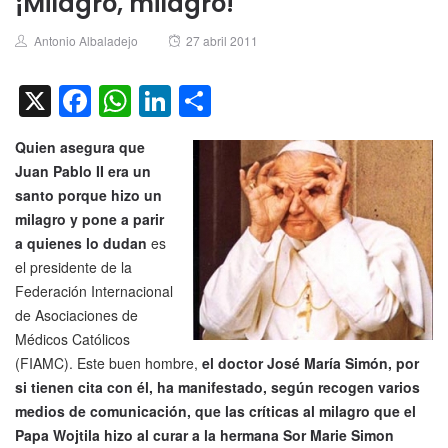
¡Milagro, milagro!
Author
Posted
Antonio Albaladejo
27 abril 2011
on
X
Facebook
WhatsApp
LinkedIn
Compartir
Quien asegura que
Juan Pablo II era un
santo porque hizo un
milagro y pone a parir
a quienes lo dudan
es
el presidente de la
Federación Internacional
de Asociaciones de
Médicos Católicos
(FIAMC). Este buen hombre,
el doctor José María Simón, por
si tienen cita con él, ha manifestado, según recogen varios
medios de comunicación, que las críticas al milagro que el
Papa Wojtila hizo al curar a la hermana Sor Marie Simon