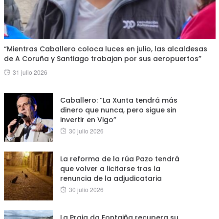
“Mientras Caballero coloca luces en julio, las alcaldesas
de A Coruña y Santiago trabajan por sus aeropuertos”
Posted
31 julio 2026
on
Caballero: “La Xunta tendrá más
dinero que nunca, pero sigue sin
invertir en Vigo”
Posted
30 julio 2026
on
La reforma de la rúa Pazo tendrá
que volver a licitarse tras la
renuncia de la adjudicataria
Posted
30 julio 2026
on
La Praia da Fontaiña recupera su