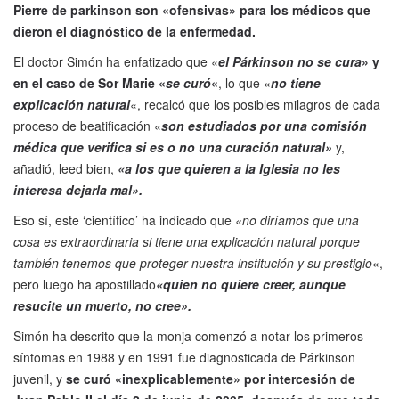
Pierre de parkinson son «ofensivas» para los médicos que
dieron el diagnóstico de la enfermedad.
El doctor Simón ha enfatizado que «
el Párkinson no se cura
» y
en el caso de Sor Marie «
se curó
«
, lo que «
no tiene
explicación natural
«, recalcó que los posibles milagros de cada
proceso de beatificación «
son estudiados por una comisión
médica que verifica si es o no una curación natural»
y,
añadió, leed bien,
«a los que quieren a la Iglesia no les
interesa dejarla mal».
Eso sí, este ‘científico’ ha indicado que
«no diríamos que una
cosa es extraordinaria si tiene una explicación natural porque
también tenemos que proteger nuestra institución y su prestigio
«,
pero luego ha apostillado
«quien no quiere creer, aunque
resucite un muerto, no cree».
Simón ha descrito que la monja comenzó a notar los primeros
síntomas en 1988 y en 1991 fue diagnosticada de Párkinson
juvenil, y
se curó «inexplicablemente» por intercesión de