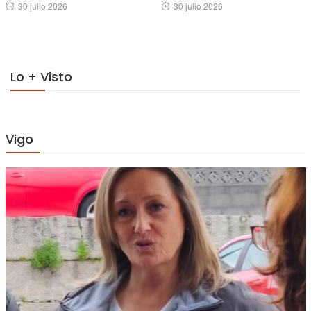
Posted
Posted
30 julio 2026
30 julio 2026
on
on
Lo + Visto
Vigo