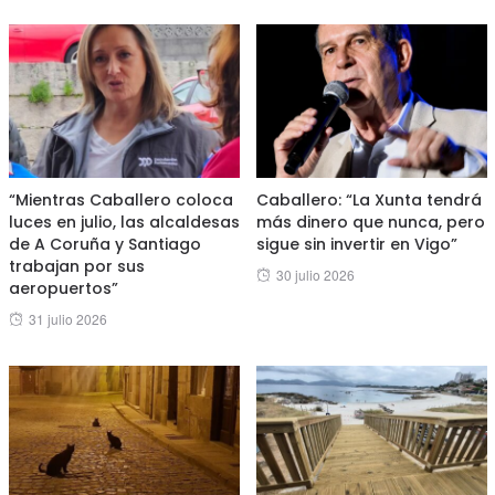
“Mientras Caballero coloca
Caballero: “La Xunta tendrá
luces en julio, las alcaldesas
más dinero que nunca, pero
de A Coruña y Santiago
sigue sin invertir en Vigo”
trabajan por sus
Posted
30 julio 2026
aeropuertos”
on
Posted
31 julio 2026
on