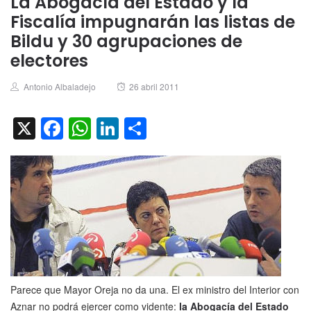
La Abogacía del Estado y la
Fiscalía impugnarán las listas de
Bildu y 30 agrupaciones de
electores
Author
Posted
Antonio Albaladejo
26 abril 2011
on
X
Facebook
WhatsApp
LinkedIn
Compartir
Parece que Mayor Oreja no da una. El ex ministro del Interior con
Aznar no podrá ejercer como vidente:
la Abogacía del Estado