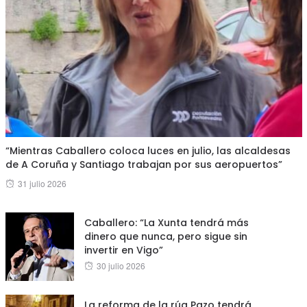
“Mientras Caballero coloca luces en julio, las alcaldesas
de A Coruña y Santiago trabajan por sus aeropuertos”
Posted
31 julio 2026
on
Caballero: “La Xunta tendrá más
dinero que nunca, pero sigue sin
invertir en Vigo”
Posted
30 julio 2026
on
La reforma de la rúa Pazo tendrá