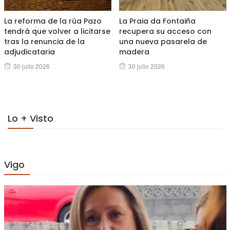
La reforma de la rúa Pazo
La Praia da Fontaiña
tendrá que volver a licitarse
recupera su acceso con
tras la renuncia de la
una nueva pasarela de
adjudicataria
madera
Posted
Posted
30 julio 2026
30 julio 2026
on
on
Lo + Visto
Vigo