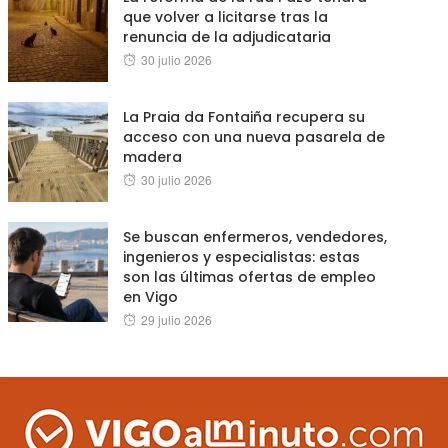
que volver a licitarse tras la
renuncia de la adjudicataria
Posted
30 julio 2026
on
La Praia da Fontaiña recupera su
acceso con una nueva pasarela de
madera
Posted
30 julio 2026
on
Se buscan enfermeros, vendedores,
ingenieros y especialistas: estas
son las últimas ofertas de empleo
en Vigo
Posted
29 julio 2026
on