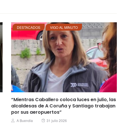
DESTACADOS
VIGO AL MINUTO
“Mientras Caballero coloca luces en julio, las
alcaldesas de A Coruña y Santiago trabajan
por sus aeropuertos”
Posted
Author
A Buendia
31 julio 2026
on