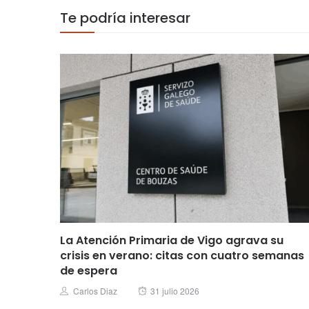
Te podría interesar
La Atención Primaria de Vigo agrava su
crisis en verano: citas con cuatro semanas
de espera
Posted
Author
Carlos Diaz
31 julio 2026
on