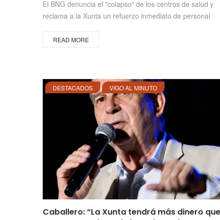
El BNG denuncia el "colapso" de los centros de salud y
reclama a la Xunta un refuerzo inmediato de personal
READ MORE
DESTACADOS
VIGO AL MINUTO
Caballero: “La Xunta tendrá más dinero qu