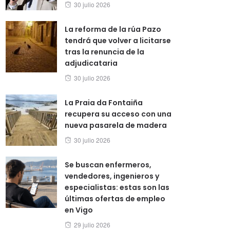
Posted
30 julio 2026
on
La reforma de la rúa Pazo
tendrá que volver a licitarse
tras la renuncia de la
adjudicataria
Posted
30 julio 2026
on
La Praia da Fontaiña
recupera su acceso con una
nueva pasarela de madera
Posted
30 julio 2026
on
Se buscan enfermeros,
vendedores, ingenieros y
especialistas: estas son las
últimas ofertas de empleo
en Vigo
Posted
29 julio 2026