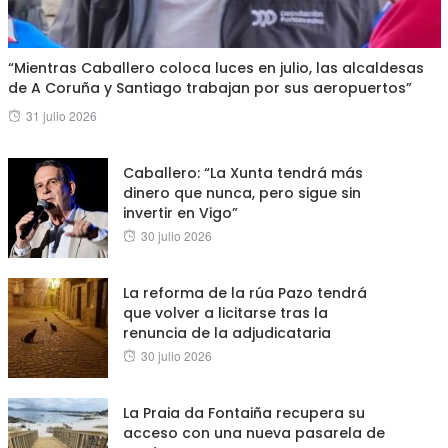
“Mientras Caballero coloca luces en julio, las alcaldesas
de A Coruña y Santiago trabajan por sus aeropuertos”
Posted
31 julio 2026
on
Caballero: “La Xunta tendrá más
dinero que nunca, pero sigue sin
invertir en Vigo”
Posted
30 julio 2026
on
La reforma de la rúa Pazo tendrá
que volver a licitarse tras la
renuncia de la adjudicataria
Posted
30 julio 2026
on
La Praia da Fontaiña recupera su
acceso con una nueva pasarela de