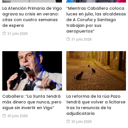
La Atención Primaria de Vigo
“Mientras Caballero coloca
agrava su crisis en verano:
luces en julio, las alcaldesas
citas con cuatro semanas
de A Coruña y Santiago
de espera
trabajan por sus
aeropuertos”
Posted
31 julio 2026
Posted
31 julio 2026
on
on
Caballero: “La Xunta tendrá
La reforma de la rúa Pazo
más dinero que nunca, pero
tendrá que volver a licitarse
sigue sin invertir en Vigo”
tras la renuncia de la
adjudicataria
Posted
30 julio 2026
Posted
30 julio 2026
on
on