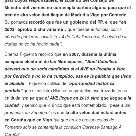
Ministro del viernes no contempla partida alguna para que el
tren de alta velocidad llegue de Madrid a Vigo por Cerdedo.
Su portavoz
recordó que fue un gobierno del PP, el que “
en
2003
” aprobó dicha variante
y que “
desde entonces, con 7
años de gobierno socialista y 4 de Caballero en la Alcaldía de la
ciudad no se ha hecho nada
”.
Chema Figueroa recordó que
en 2007, durante la última
campaña electoral de las Municipales, “
Abel Caballero
declaró que no sería candidato si el AVE no llegaba a Vigo
por Cerdedo y no lo ha cumplido: esa es la palabra que tiene
el alcalde
”.
Figueroa calificó de “
oportunidad histórica
perdida”
que el ministro Blanco no garantice ese trazado, puso
en duda “
no ya que el AVE llegue en 2015 sino que llegue a la
ciudad
” y señaló que lo único que está contemplado, “
pese a las
promesas de Zapatero”
es que
la alta velocidad estará antes
en Coruña que en Vigo
“
ya que en los presupuestos de
Fomento sólo se contempla la conexión Ourense-Santiago.A
Coruña”
.