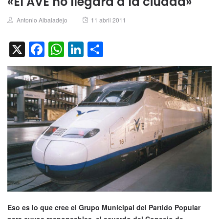
«El AVE no llegará a la ciudad»
Author
Posted
Antonio Albaladejo
11 abril 2011
on
X
Facebook
WhatsApp
LinkedIn
Compartir
Eso es lo que cree el Grupo Municipal del Partido Popular
para cuyos responsables, el acuerdo del Consejo de