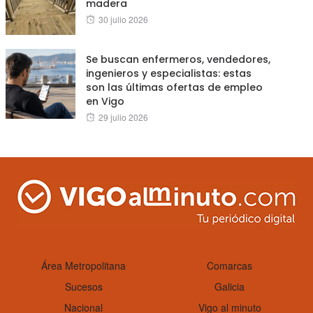
madera
Posted
30 julio 2026
on
Se buscan enfermeros, vendedores,
ingenieros y especialistas: estas
son las últimas ofertas de empleo
en Vigo
Posted
29 julio 2026
on
Área Metropolitana
Comarcas
Sucesos
Galicia
Nacional
Vigo al minuto