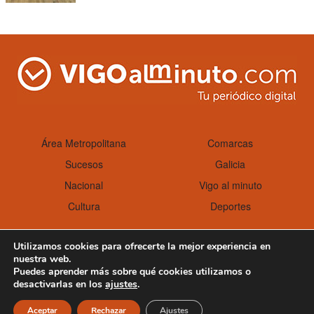
on
Área Metropolitana
Comarcas
Sucesos
Galicia
Nacional
Vigo al minuto
Cultura
Deportes
Utilizamos cookies para ofrecerte la mejor experiencia en
nuestra web.
Aviso Legal
Política de cookies
Puedes aprender más sobre qué cookies utilizamos o
desactivarlas en los
ajustes
.
Aceptar
Rechazar
Ajustes