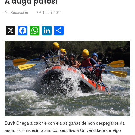
Á auga patos!
Author
Posted
Redacción
1 abril 2011
on
X
Facebook
WhatsApp
LinkedIn
Compartir
Duvi/
Chega a calor e con ela as gañas de non despegarse da
auga. Por undécimo ano consecutivo a Universidade de Vigo