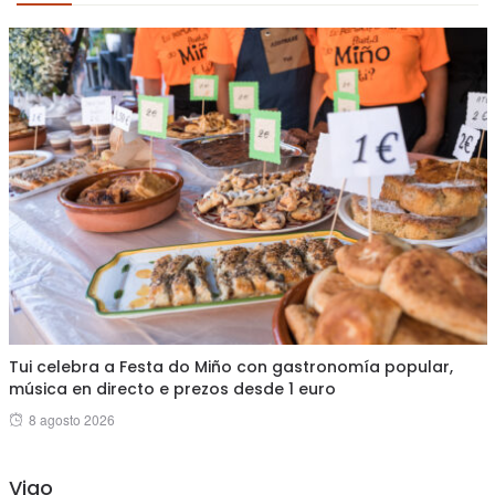
Tui celebra a Festa do Miño con gastronomía popular,
música en directo e prezos desde 1 euro
Posted
8 agosto 2026
on
Vigo