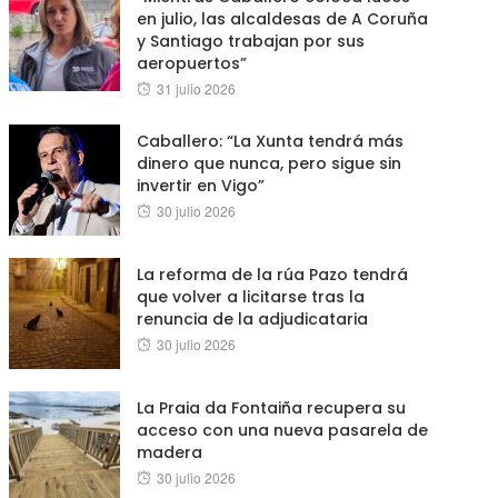
en julio, las alcaldesas de A Coruña
y Santiago trabajan por sus
aeropuertos”
Posted
31 julio 2026
on
Caballero: “La Xunta tendrá más
dinero que nunca, pero sigue sin
invertir en Vigo”
Posted
30 julio 2026
on
La reforma de la rúa Pazo tendrá
que volver a licitarse tras la
renuncia de la adjudicataria
Posted
30 julio 2026
on
La Praia da Fontaiña recupera su
acceso con una nueva pasarela de
madera
Posted
30 julio 2026