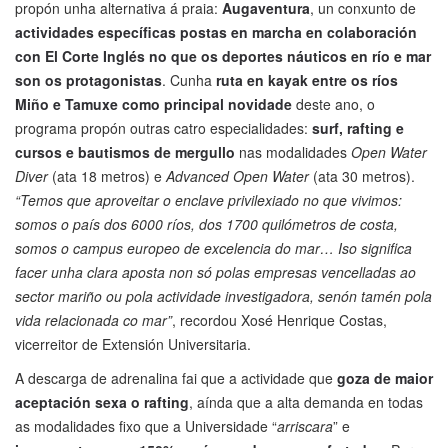
propón unha alternativa á praia:
Augaventura
, un conxunto de
actividades específicas postas en marcha en colaboración
con El Corte Inglés no que os deportes náuticos en río e mar
son os protagonistas
. Cunha
ruta en kayak entre os ríos
Miño e Tamuxe como principal novidade
deste ano, o
programa propón outras catro especialidades:
surf, rafting e
cursos e bautismos de mergullo
nas modalidades
Open Water
Diver
(ata 18 metros) e
Advanced Open Water
(ata 30 metros).
“Temos que aproveitar o enclave privilexiado no que vivimos:
somos o país dos 6000 ríos, dos 1700 quilómetros de costa,
somos o campus europeo de excelencia do mar… Iso significa
facer unha clara aposta non só polas empresas vencelladas ao
sector mariño ou pola actividade investigadora, senón tamén pola
vida relacionada co mar”
, recordou Xosé Henrique Costas,
vicerreitor de Extensión Universitaria.
A descarga de adrenalina fai que a actividade que
goza de maior
aceptación sexa o rafting
, aínda que a alta demanda en todas
as modalidades fixo que a Universidade “
arriscara
” e