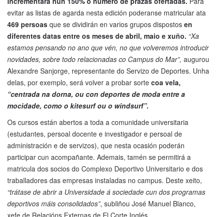
incrementara nun 150% o número de prazas ofertadas.
Para
evitar as listas de agarda nesta edición poderanse matricular ata
469 persoas
que se dividirán en varios grupos dispostos
en
diferentes datas entre os meses de abril, maio e xuño.
“Xa
estamos pensando no ano que vén, no que volveremos introducir
novidades, sobre todo relacionadas co Campus do Mar”,
augurou
Alexandre Sanjorge, representante do Servizo de Deportes. Unha
delas, por exemplo, será volver a probar sorte
coa vela,
“centrada na dorna, ou con deportes de moda entre a
mocidade, como o kitesurf ou o windsurf”.
Os cursos están abertos a toda a comunidade universitaria
(estudantes, persoal docente e investigador e persoal de
administración e de servizos), que nesta ocasión poderán
participar cun acompañante. Ademais, tamén se permitirá a
matricula dos socios do Complexo Deportivo Universitario e dos
traballadores das empresas instaladas no campus. Deste xeito,
“trátase de abrir a Universidade á sociedade cun dos programas
deportivos máis consolidados”
, subliñou José Manuel Blanco,
xefe de Relacións Externas de El Corte Inglés.