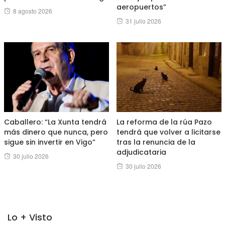
aeropuertos”
Posted
8 agosto 2026
Posted
31 julio 2026
on
on
Caballero: “La Xunta tendrá
La reforma de la rúa Pazo
más dinero que nunca, pero
tendrá que volver a licitarse
sigue sin invertir en Vigo”
tras la renuncia de la
adjudicataria
Posted
30 julio 2026
Posted
30 julio 2026
on
on
Lo + Visto