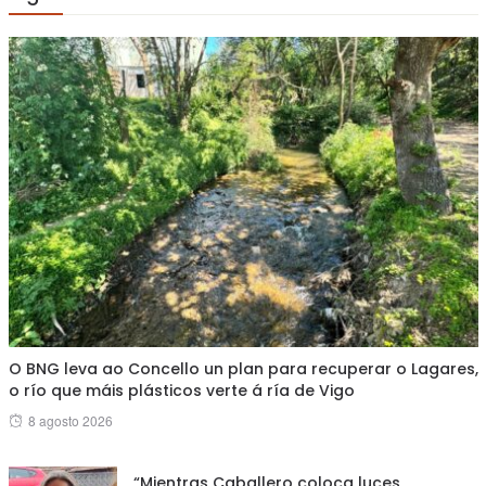
O BNG leva ao Concello un plan para recuperar o Lagares,
o río que máis plásticos verte á ría de Vigo
Posted
8 agosto 2026
on
“Mientras Caballero coloca luces