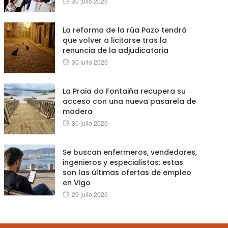
30 julio 2026
on
La reforma de la rúa Pazo tendrá
que volver a licitarse tras la
renuncia de la adjudicataria
Posted
30 julio 2026
on
La Praia da Fontaiña recupera su
acceso con una nueva pasarela de
madera
Posted
30 julio 2026
on
Se buscan enfermeros, vendedores,
ingenieros y especialistas: estas
son las últimas ofertas de empleo
en Vigo
Posted
29 julio 2026
on