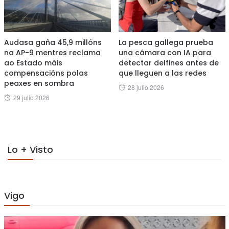
Audasa gaña 45,9 millóns
La pesca gallega prueba
na AP-9 mentres reclama
una cámara con IA para
ao Estado máis
detectar delfines antes de
compensacións polas
que lleguen a las redes
peaxes en sombra
Posted
28 julio 2026
Posted
29 julio 2026
on
on
Lo + Visto
Vigo