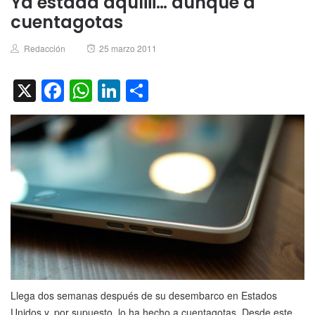
Ya estáaa aquíiii… aunque a
cuentagotas
Author
Posted
Redacción
25 marzo 2011
on
X
Facebook
WhatsApp
LinkedIn
Compartir
Llega dos semanas después de su desembarco en Estados
Unidos y, por supuesto, lo ha hecho a cuentagotas. Desde este