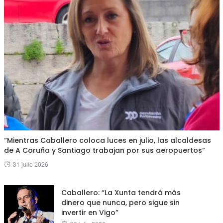
“Mientras Caballero coloca luces en julio, las alcaldesas
de A Coruña y Santiago trabajan por sus aeropuertos”
Posted
31 julio 2026
on
Caballero: “La Xunta tendrá más
dinero que nunca, pero sigue sin
invertir en Vigo”
Posted