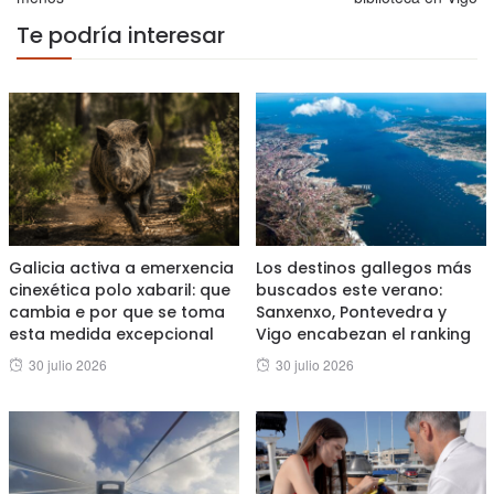
Te podría interesar
Galicia activa a emerxencia
Los destinos gallegos más
cinexética polo xabaril: que
buscados este verano:
cambia e por que se toma
Sanxenxo, Pontevedra y
esta medida excepcional
Vigo encabezan el ranking
Posted
Posted
30 julio 2026
30 julio 2026
on
on