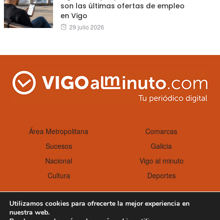
son las últimas ofertas de empleo
en Vigo
Posted
29 julio 2026
on
Área Metropolitana
Comarcas
Sucesos
Galicia
Nacional
Vigo al minuto
Cultura
Deportes
Utilizamos cookies para ofrecerte la mejor experiencia en
nuestra web.
Aviso Legal
Política de cookies