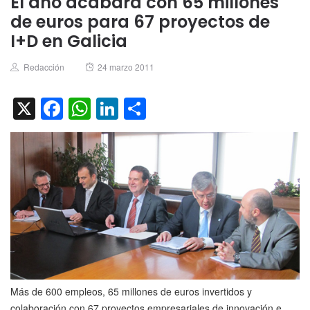
El año acabará con 65 millones
de euros para 67 proyectos de
I+D en Galicia
Author
Posted
Redacción
24 marzo 2011
on
X
Facebook
WhatsApp
LinkedIn
Compartir
Más de 600 empleos, 65 millones de euros invertidos y
colaboración con 67 proyectos empresariales de innovación e