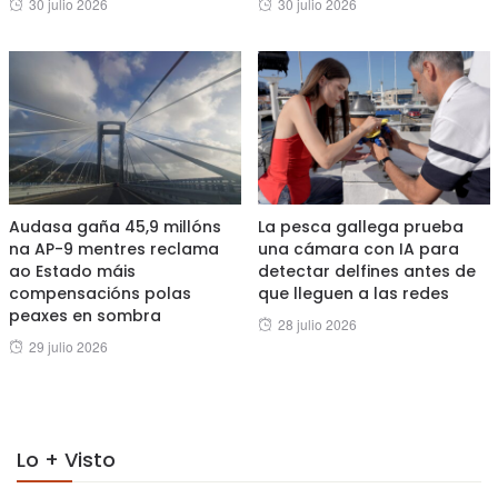
Posted
Posted
30 julio 2026
30 julio 2026
on
on
Audasa gaña 45,9 millóns
La pesca gallega prueba
na AP-9 mentres reclama
una cámara con IA para
ao Estado máis
detectar delfines antes de
compensacións polas
que lleguen a las redes
peaxes en sombra
Posted
28 julio 2026
Posted
29 julio 2026
on
on
Lo + Visto