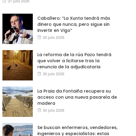
Posted
31 julio 2026
on
Caballero: “La Xunta tendrá más
dinero que nunca, pero sigue sin
invertir en Vigo”
Posted
30 julio 2026
on
La reforma de la rúa Pazo tendrá
que volver a licitarse tras la
renuncia de la adjudicataria
Posted
30 julio 2026
on
La Praia da Fontaiña recupera su
acceso con una nueva pasarela de
madera
Posted
30 julio 2026
on
Se buscan enfermeros, vendedores,
ingenieros y especialistas: estas