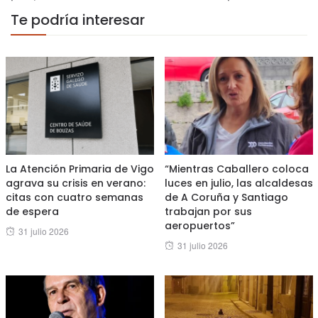
Te podría interesar
La Atención Primaria de Vigo
“Mientras Caballero coloca
agrava su crisis en verano:
luces en julio, las alcaldesas
citas con cuatro semanas
de A Coruña y Santiago
de espera
trabajan por sus
aeropuertos”
Posted
31 julio 2026
Posted
31 julio 2026
on
on