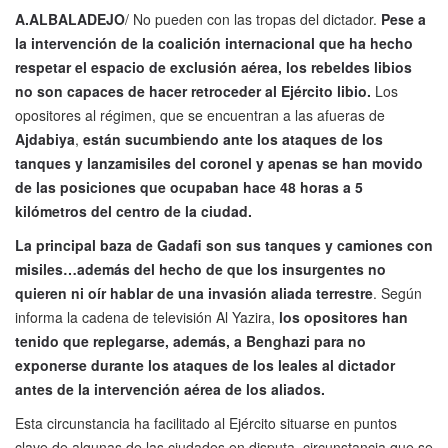
A.ALBALADEJO
/ No pueden con las tropas del dictador.
Pese a
la intervención de la coalición internacional que ha hecho
respetar el espacio de exclusión aérea, los rebeldes libios
no son capaces de hacer retroceder al Ejército libio.
Los
opositores al régimen, que se encuentran a las afueras de
Ajdabiya
,
están sucumbiendo ante los ataques de los
tanques y lanzamisiles del coronel y apenas se han movido
de las posiciones que ocupaban hace 48 horas a 5
kilómetros del centro de la ciudad.
La principal baza de Gadafi son sus tanques y camiones con
misiles…además del hecho de que los insurgentes no
quieren ni oír hablar de una invasión aliada terrestre
. Según
informa la cadena de televisión Al Yazira,
los opositores han
tenido que replegarse, además, a Benghazi para no
exponerse durante los ataques de los leales al dictador
antes de la intervención aérea de los aliados.
Esta circunstancia ha facilitado al Ejército situarse en puntos
clave de algunas de las ciudades en disputa, circunstancia que se