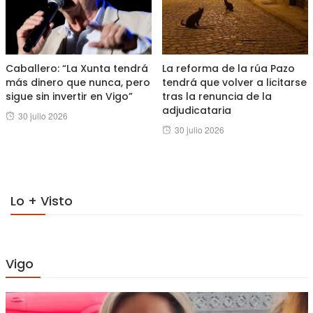
Caballero: “La Xunta tendrá
La reforma de la rúa Pazo
más dinero que nunca, pero
tendrá que volver a licitarse
sigue sin invertir en Vigo”
tras la renuncia de la
adjudicataria
Posted
30 julio 2026
Posted
30 julio 2026
on
on
Lo + Visto
Vigo