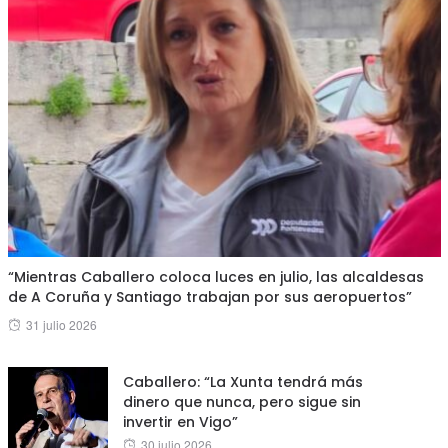
“Mientras Caballero coloca luces en julio, las alcaldesas
de A Coruña y Santiago trabajan por sus aeropuertos”
Posted
31 julio 2026
on
Caballero: “La Xunta tendrá más
dinero que nunca, pero sigue sin
invertir en Vigo”
Posted
30 julio 2026