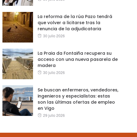
on
La reforma de la rúa Pazo tendrá
que volver a licitarse tras la
renuncia de la adjudicataria
Posted
30 julio 2026
on
La Praia da Fontaiña recupera su
acceso con una nueva pasarela de
madera
Posted
30 julio 2026
on
Se buscan enfermeros, vendedores,
ingenieros y especialistas: estas
son las últimas ofertas de empleo
en Vigo
Posted
29 julio 2026
on