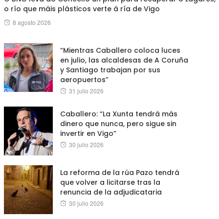
o río que máis plásticos verte á ría de Vigo
Posted
8 agosto 2026
on
“Mientras Caballero coloca luces
en julio, las alcaldesas de A Coruña
y Santiago trabajan por sus
aeropuertos”
Posted
31 julio 2026
on
Caballero: “La Xunta tendrá más
dinero que nunca, pero sigue sin
invertir en Vigo”
Posted
30 julio 2026
on
La reforma de la rúa Pazo tendrá
que volver a licitarse tras la
renuncia de la adjudicataria
Posted
30 julio 2026
on