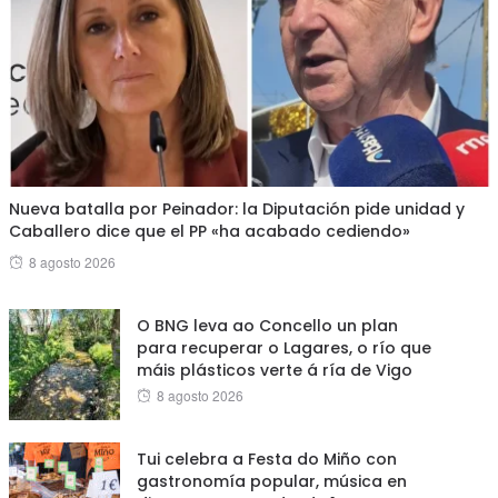
Nueva batalla por Peinador: la Diputación pide unidad y
Caballero dice que el PP «ha acabado cediendo»
Posted
8 agosto 2026
on
O BNG leva ao Concello un plan
para recuperar o Lagares, o río que
máis plásticos verte á ría de Vigo
Posted
8 agosto 2026
on
Tui celebra a Festa do Miño con
gastronomía popular, música en