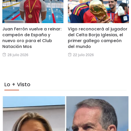
Juan Ferrón vuelve a reinar:
Vigo reconocerá al jugador
campeón de España y
del Celta Borja Iglesias, el
nuevo oro para el Club
primer gallego campeón
Natación Mos
del mundo
Posted
Posted
28 julio 2026
22 julio 2026
on
on
Lo + Visto