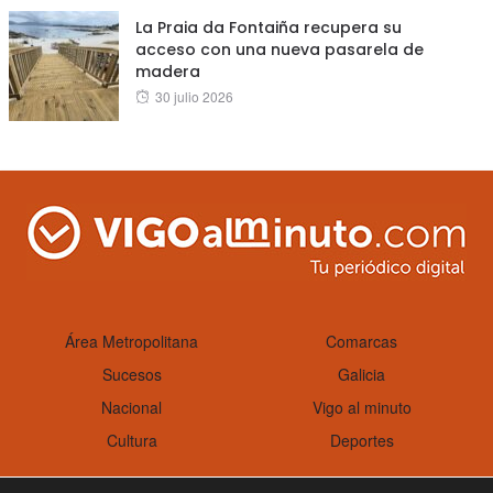
La Praia da Fontaiña recupera su
acceso con una nueva pasarela de
madera
Posted
30 julio 2026
on
Área Metropolitana
Comarcas
Sucesos
Galicia
Nacional
Vigo al minuto
Cultura
Deportes