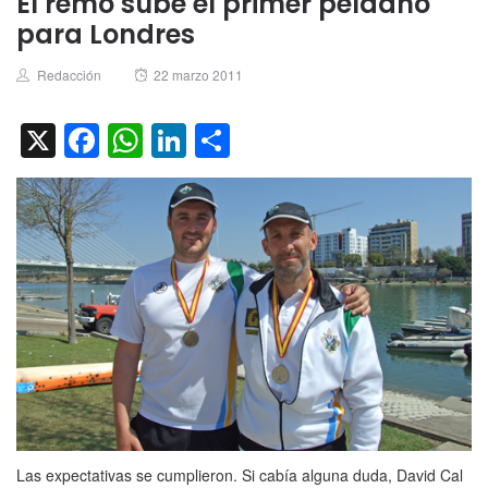
El remo sube el primer peldaño
para Londres
Author
Posted
Redacción
22 marzo 2011
on
X
Facebook
WhatsApp
LinkedIn
Compartir
Las expectativas se cumplieron. Si cabía alguna duda, David Cal