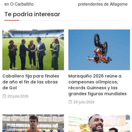
en O Carballiño
pretendentes de Alfageme
Te podría interesar
Caballero fija para finales
Marisquiño 2026 reúne a
de año el fin de las obras
campeones olímpicos,
de Gol
récords Guinness y las
grandes figuras mundiales
Posted
29 julio 2026
Posted
29 julio 2026
on
on