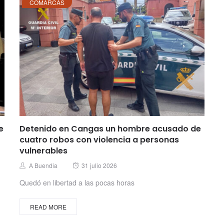
COMARCAS
e
Detenido en Cangas un hombre acusado de
cuatro robos con violencia a personas
vulnerables
Posted
Author
A Buendia
31 julio 2026
on
Quedó en libertad a las pocas horas
READ MORE