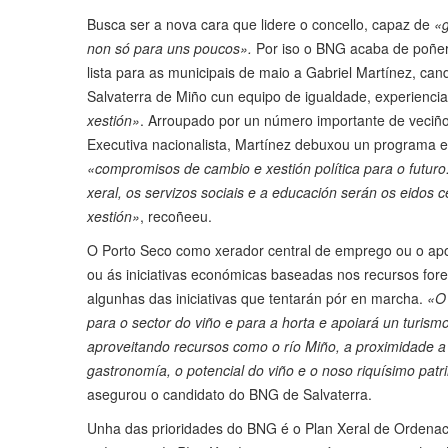
Busca ser a nova cara que lidere o concello, capaz de
«g
non só para uns poucos».
Por iso o BNG acaba de poñe
lista para as municipais de maio a Gabriel Martínez, cand
Salvaterra de Miño cun equipo de igualdade, experienci
xestión»
. Arroupado por un número importante de veci
Executiva nacionalista, Martínez debuxou un programa e
«compromisos de cambio e xestión política para o futuro
xeral, os servizos sociais e a educación serán os eidos c
xestión»
, recoñeeu.
O Porto Seco como xerador central de emprego ou o apo
ou ás iniciativas económicas baseadas nos recursos fore
algunhas das iniciativas que tentarán pór en marcha.
«O
para o sector do viño e para a horta e apoiará un turismo
aproveitando recursos como o río Miño, a proximidade a 
gastronomía, o potencial do viño e o noso riquísimo patri
asegurou o candidato do BNG de Salvaterra.
Unha das prioridades do BNG é o Plan Xeral de Ordena