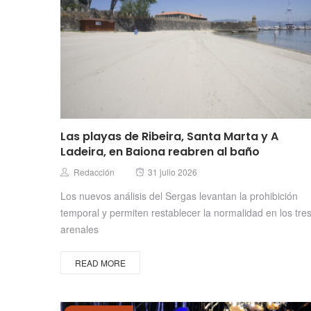
Las playas de Ribeira, Santa Marta y A
Ladeira, en Baiona reabren al baño
Posted
Author
Redacción
31 julio 2026
on
Los nuevos análisis del Sergas levantan la prohibición
temporal y permiten restablecer la normalidad en los tre
arenales
READ MORE