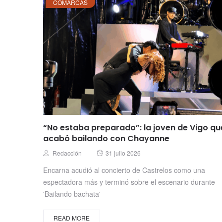
COMARCAS
“No estaba preparado”: la joven de Vigo qu
acabó bailando con Chayanne
Posted
Author
Redacción
31 julio 2026
on
Encarna acudió al concierto de Castrelos como una
espectadora más y terminó sobre el escenario durante
'Bailando bachata'
READ MORE