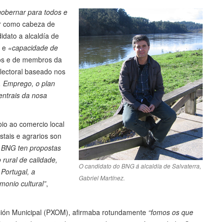
obernar para todos e
r como cabeza de
idato a alcaldía de
a e
«capacidade de
ños e de membros da
lectoral baseado nos
. Emprego, o plan
entrais da nosa
io ao comercio local
stais e agrarios son
 BNG ten propostas
 rural de calidade,
O candidato do BNG á alcaldía de Salvaterra,
Portugal, a
Gabriel Martínez.
monio cultural”
,
ción Municipal (PXOM), afirmaba rotundamente
“fomos os que