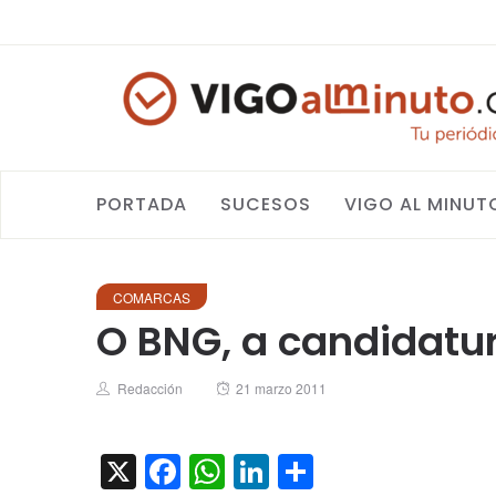
PORTADA
SUCESOS
VIGO AL MINUT
COMARCAS
O BNG, a candidatu
Author
Posted
Redacción
21 marzo 2011
on
X
Facebook
WhatsApp
LinkedIn
Compartir