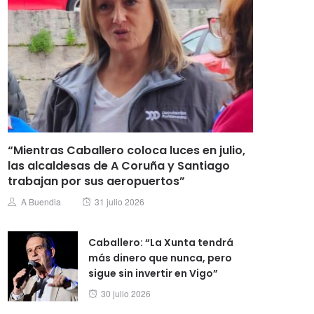
“Mientras Caballero coloca luces en julio,
las alcaldesas de A Coruña y Santiago
trabajan por sus aeropuertos”
Posted
Author
A Buendia
31 julio 2026
on
Caballero: “La Xunta tendrá
más dinero que nunca, pero
sigue sin invertir en Vigo”
Posted
30 julio 2026
on