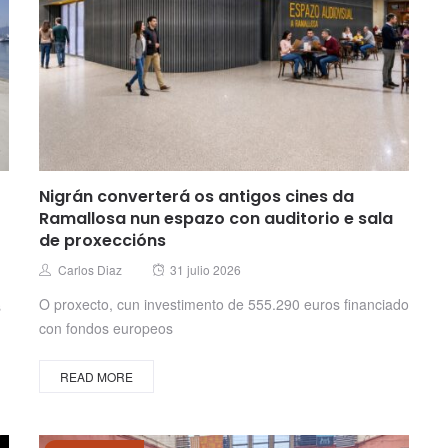
Nigrán converterá os antigos cines da
Ramallosa nun espazo con auditorio e sala
de proxeccións
Posted
Author
Carlos Diaz
31 julio 2026
on
O proxecto, cun investimento de 555.290 euros financiado
s
con fondos europeos
READ MORE