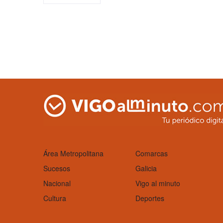
Área Metropolitana
Comarcas
Sucesos
Galicia
Nacional
Vigo al minuto
Cultura
Deportes