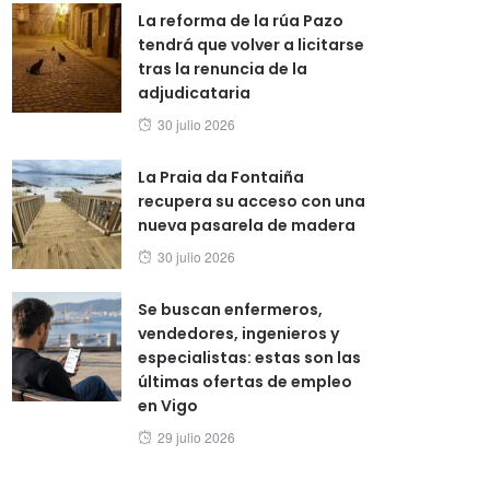
La reforma de la rúa Pazo
tendrá que volver a licitarse
tras la renuncia de la
adjudicataria
Posted
30 julio 2026
on
La Praia da Fontaiña
recupera su acceso con una
nueva pasarela de madera
Posted
30 julio 2026
on
Se buscan enfermeros,
vendedores, ingenieros y
especialistas: estas son las
últimas ofertas de empleo
en Vigo
Posted
29 julio 2026
on