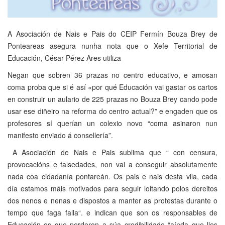
A Asociación de Nais e Pais do CEIP Fermín Bouza Brey de
Ponteareas asegura nunha nota que o Xefe Territorial de
Educación, César Pérez Ares utiliza
Negan que sobren 36 prazas no centro educativo, e amosan
coma proba que si é así «por qué Educación
vai
gastar os cartos
en construir un aulario de 225 prazas no Bouza Brey cando pode
usar ese diñeiro na reforma do centro actual?
” e engaden que os
profesores sí querían un colexio novo “coma asinaron nun
manifesto enviado á consellería”.
A Asociación de Nais e Pais sublima que “ con censura,
provocacións
e falsedades, non vai a conseguir absolutamente
nada coa cidadanía pontareán. Os pais e nais desta vila, cada
día estamos máis motivados para seguir loitando polos dereitos
dos nenos e nenas e dispostos a manter as protestas durante o
tempo que faga falla
“
.
e indican que son os responsables de
Educación os que perderon a súa credibilidade “
aínda que lles