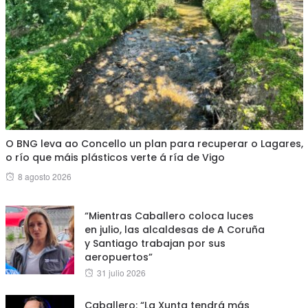
O BNG leva ao Concello un plan para recuperar o Lagares,
o río que máis plásticos verte á ría de Vigo
Posted
8 agosto 2026
on
“Mientras Caballero coloca luces
en julio, las alcaldesas de A Coruña
y Santiago trabajan por sus
aeropuertos”
Posted
31 julio 2026
on
Caballero: “La Xunta tendrá más