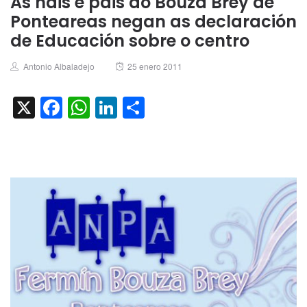
As nais e pais do Bouza Brey de
Ponteareas negan as declaración
de Educación sobre o centro
Author
Posted
Antonio Albaladejo
25 enero 2011
on
X
Facebook
WhatsApp
LinkedIn
Compartir