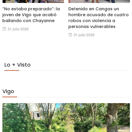
“No estaba preparado”: la
Detenido en Cangas un
joven de Vigo que acabó
hombre acusado de cuatro
bailando con Chayanne
robos con violencia a
personas vulnerables
Posted
31 julio 2026
Posted
31 julio 2026
on
on
Lo + Visto
Vigo