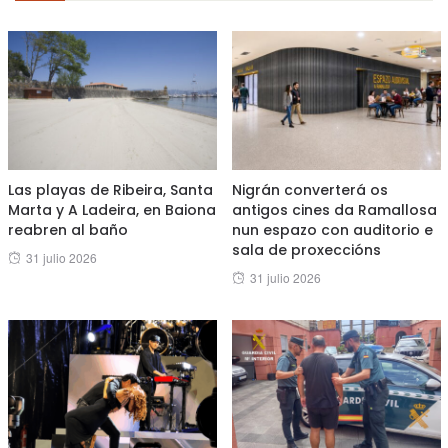
Las playas de Ribeira, Santa
Nigrán converterá os
Marta y A Ladeira, en Baiona
antigos cines da Ramallosa
reabren al baño
nun espazo con auditorio e
sala de proxeccións
Posted
31 julio 2026
Posted
31 julio 2026
on
on