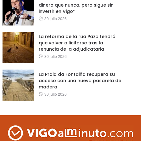
dinero que nunca, pero sigue sin
invertir en Vigo”
Posted
30 julio 2026
on
La reforma de la rúa Pazo tendrá
que volver a licitarse tras la
renuncia de la adjudicataria
Posted
30 julio 2026
on
La Praia da Fontaiña recupera su
acceso con una nueva pasarela de
madera
Posted
30 julio 2026
on