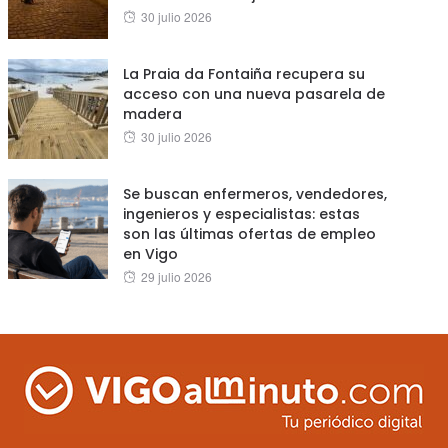
Posted
30 julio 2026
on
La Praia da Fontaiña recupera su
acceso con una nueva pasarela de
madera
Posted
30 julio 2026
on
Se buscan enfermeros, vendedores,
ingenieros y especialistas: estas
son las últimas ofertas de empleo
en Vigo
Posted
29 julio 2026
on