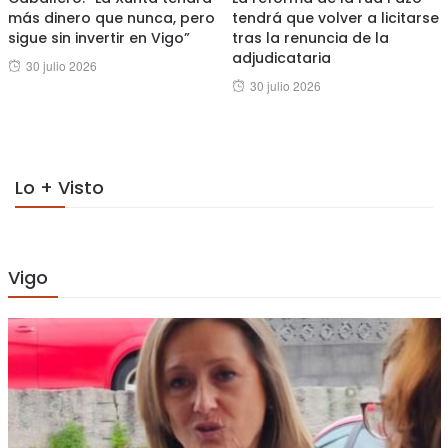
más dinero que nunca, pero
tendrá que volver a licitarse
sigue sin invertir en Vigo”
tras la renuncia de la
adjudicataria
Posted
30 julio 2026
Posted
30 julio 2026
on
on
Lo + Visto
Vigo