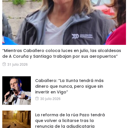
“Mientras Caballero coloca luces en julio, las alcaldesas
de A Coruña y Santiago trabajan por sus aeropuertos”
Posted
31 julio 2026
on
Caballero: “La Xunta tendrá más
dinero que nunca, pero sigue sin
invertir en Vigo”
Posted
30 julio 2026
on
La reforma de la rúa Pazo tendrá
que volver a licitarse tras la
renuncia de la adjudicataria