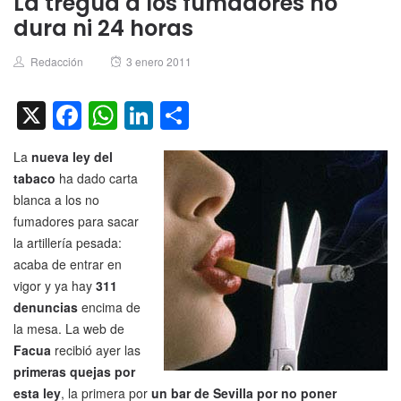
La tregua a los fumadores no
dura ni 24 horas
Author
Posted
Redacción
3 enero 2011
on
X
Facebook
WhatsApp
LinkedIn
Compartir
La
nueva ley del
tabaco
ha dado carta
blanca a los no
fumadores para sacar
la artillería pesada:
acaba de entrar en
vigor y ya hay
311
denuncias
encima de
la mesa. La web de
Facua
recibió ayer las
primeras quejas por
esta ley
, la primera por
un bar de Sevilla por no poner