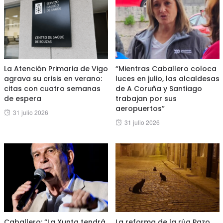
La Atención Primaria de Vigo
“Mientras Caballero coloca
agrava su crisis en verano:
luces en julio, las alcaldesas
citas con cuatro semanas
de A Coruña y Santiago
de espera
trabajan por sus
aeropuertos”
Posted
31 julio 2026
Posted
31 julio 2026
on
on
Caballero: “La Xunta tendrá
La reforma de la rúa Pazo