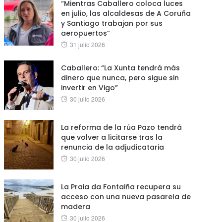
“Mientras Caballero coloca luces
en julio, las alcaldesas de A Coruña
y Santiago trabajan por sus
aeropuertos”
Posted
31 julio 2026
on
Caballero: “La Xunta tendrá más
dinero que nunca, pero sigue sin
invertir en Vigo”
Posted
30 julio 2026
on
La reforma de la rúa Pazo tendrá
que volver a licitarse tras la
renuncia de la adjudicataria
Posted
30 julio 2026
on
La Praia da Fontaiña recupera su
acceso con una nueva pasarela de
madera
Posted
30 julio 2026