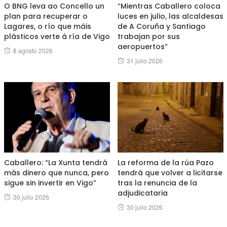
O BNG leva ao Concello un
“Mientras Caballero coloca
plan para recuperar o
luces en julio, las alcaldesas
Lagares, o río que máis
de A Coruña y Santiago
plásticos verte á ría de Vigo
trabajan por sus
aeropuertos”
Posted
8 agosto 2026
Posted
31 julio 2026
on
on
Caballero: “La Xunta tendrá
La reforma de la rúa Pazo
más dinero que nunca, pero
tendrá que volver a licitarse
sigue sin invertir en Vigo”
tras la renuncia de la
adjudicataria
Posted
30 julio 2026
Posted
30 julio 2026
on
on