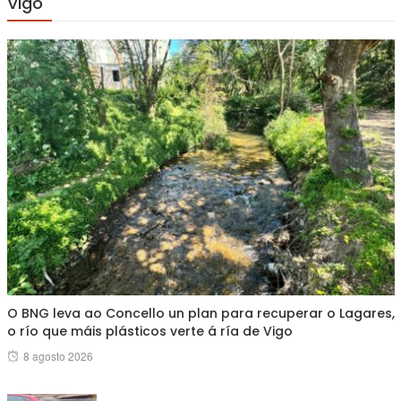
Vigo
O BNG leva ao Concello un plan para recuperar o Lagares,
o río que máis plásticos verte á ría de Vigo
Posted
8 agosto 2026
on