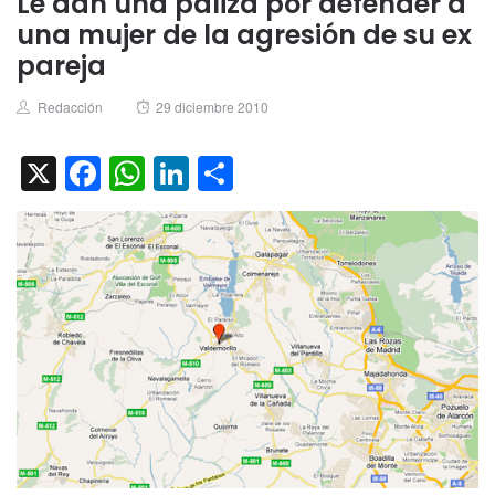
Le dan una paliza por defender a
una mujer de la agresión de su ex
pareja
Author
Posted
Redacción
29 diciembre 2010
on
X
Facebook
WhatsApp
LinkedIn
Compartir