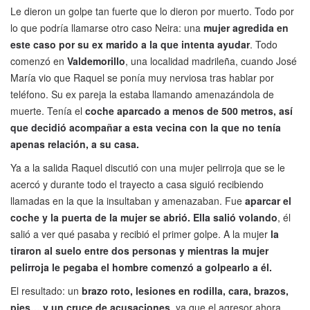
Le dieron un golpe tan fuerte que lo dieron por muerto. Todo por
lo que podría llamarse otro caso Neira: una
mujer agredida en
este caso por su ex marido a la que intenta ayudar
. Todo
comenzó en
Valdemorillo
, una localidad madrileña, cuando José
María vio que Raquel se ponía muy nerviosa tras hablar por
teléfono. Su ex pareja la estaba llamando amenazándola de
muerte. Tenía el
coche aparcado a menos de 500 metros, así
que decidió acompañar a esta vecina con la que no tenía
apenas relación, a su casa.
Ya a la salida Raquel discutió con una mujer pelirroja que se le
acercó y durante todo el trayecto a casa siguió recibiendo
llamadas en la que la insultaban y amenazaban. Fue
aparcar el
coche y la puerta de la mujer se abrió. Ella salió volando
, él
salió a ver qué pasaba y recibió el primer golpe. A la mujer
la
tiraron al suelo entre dos personas y mientras la mujer
pelirroja le pegaba el hombre comenzó a golpearlo a él.
El resultado: un
brazo roto, lesiones en rodilla, cara, brazos,
pies… y un cruce de acusaciones
, ya que el agresor ahora