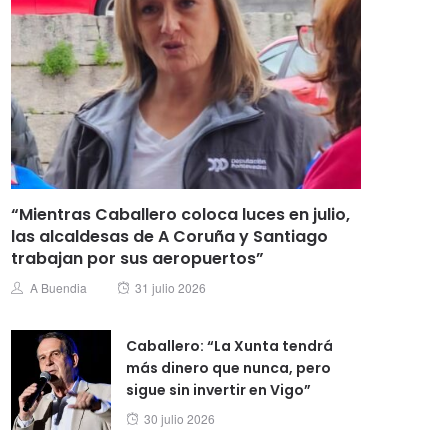
“Mientras Caballero coloca luces en julio,
las alcaldesas de A Coruña y Santiago
trabajan por sus aeropuertos”
Posted
Author
A Buendia
31 julio 2026
on
Caballero: “La Xunta tendrá
más dinero que nunca, pero
sigue sin invertir en Vigo”
Posted
30 julio 2026
on