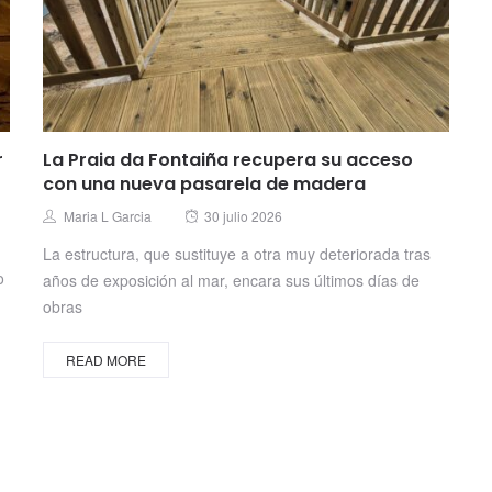
r
La Praia da Fontaiña recupera su acceso
con una nueva pasarela de madera
Posted
Author
Maria L Garcia
30 julio 2026
on
La estructura, que sustituye a otra muy deteriorada tras
o
años de exposición al mar, encara sus últimos días de
obras
READ MORE