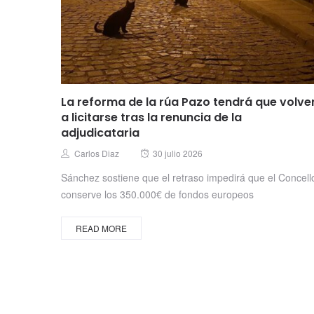
La reforma de la rúa Pazo tendrá que volve
a licitarse tras la renuncia de la
adjudicataria
Posted
Author
Carlos Diaz
30 julio 2026
on
Sánchez sostiene que el retraso impedirá que el Concell
conserve los 350.000€ de fondos europeos
READ MORE