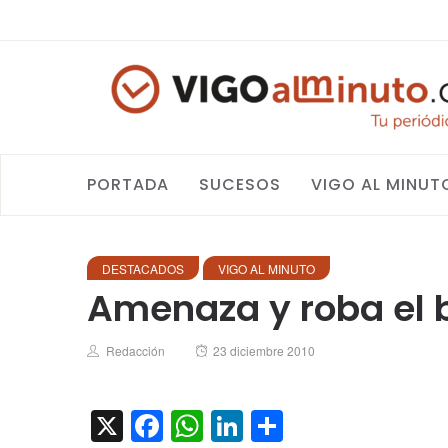
PORTADA
SUCESOS
VIGO AL MINUT
DESTACADOS
VIGO AL MINUTO
Amenaza y roba el b
Author
Posted
Redacción
23 diciembre 2010
on
X
Facebook
WhatsApp
LinkedIn
Compartir