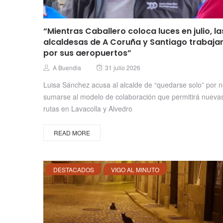
“Mientras Caballero coloca luces en julio, la
alcaldesas de A Coruña y Santiago trabaja
por sus aeropuertos”
Posted
Author
A Buendia
31 julio 2026
on
Luisa Sánchez acusa al alcalde de “quedarse solo” por 
sumarse al modelo de colaboración que permitirá nueva
rutas en Lavacolla y Alvedro
READ MORE
DESTACADOS
VIGO AL MINUTO