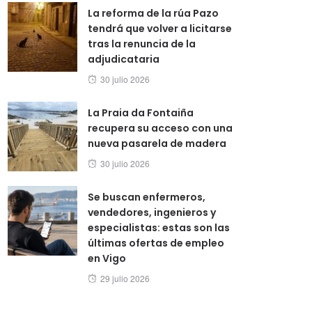
La reforma de la rúa Pazo
tendrá que volver a licitarse
tras la renuncia de la
adjudicataria
Posted
30 julio 2026
on
La Praia da Fontaiña
recupera su acceso con una
nueva pasarela de madera
Posted
30 julio 2026
on
Se buscan enfermeros,
vendedores, ingenieros y
especialistas: estas son las
últimas ofertas de empleo
en Vigo
Posted
29 julio 2026
on