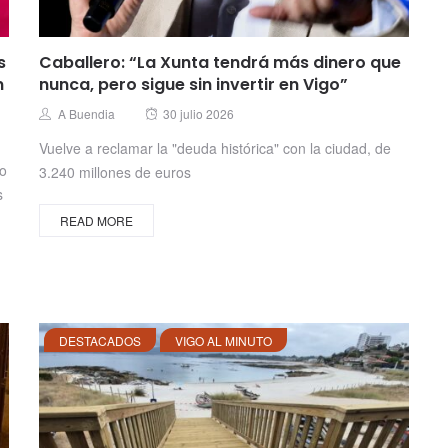
s
Caballero: “La Xunta tendrá más dinero que
n
nunca, pero sigue sin invertir en Vigo”
Posted
Author
A Buendia
30 julio 2026
on
Vuelve a reclamar la "deuda histórica" con la ciudad, de
no
3.240 millones de euros
s
READ MORE
DESTACADOS
VIGO AL MINUTO