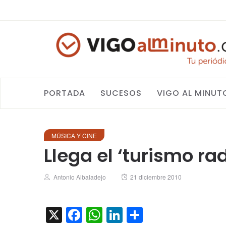
PORTADA
SUCESOS
VIGO AL MINUT
MÚSICA Y CINE
Llega el ‘turismo ra
Author
Posted
Antonio Albaladejo
21 diciembre 2010
on
X
Facebook
WhatsApp
LinkedIn
Compartir