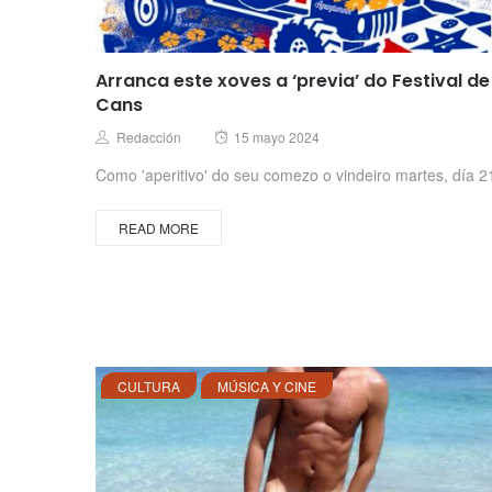
Arranca este xoves a ‘previa’ do Festival de
Cans
Posted
Author
Redacción
15 mayo 2024
on
Como 'aperitivo' do seu comezo o vindeiro martes, día 2
READ MORE
CULTURA
MÚSICA Y CINE