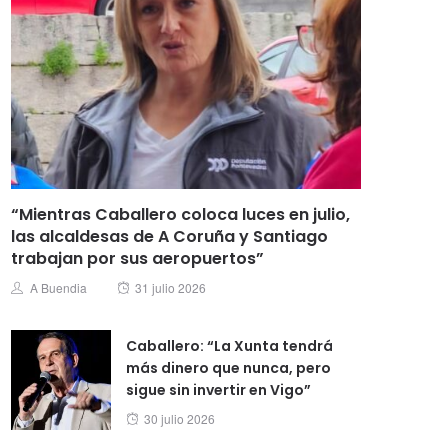
“Mientras Caballero coloca luces en julio,
las alcaldesas de A Coruña y Santiago
trabajan por sus aeropuertos”
Posted
Author
A Buendia
31 julio 2026
on
Caballero: “La Xunta tendrá
más dinero que nunca, pero
sigue sin invertir en Vigo”
Posted
30 julio 2026
on