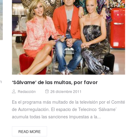
n
‘Sálvame’ de las multas, por favor
Posted
Author
Redacción
26 diciembre 2011
on
Es el programa más multado de la televisión por el Comité
de Autorregulación. El espacio de Telecinco ‘Sálvame’
acumula todas las sanciones impuestas a la...
READ MORE