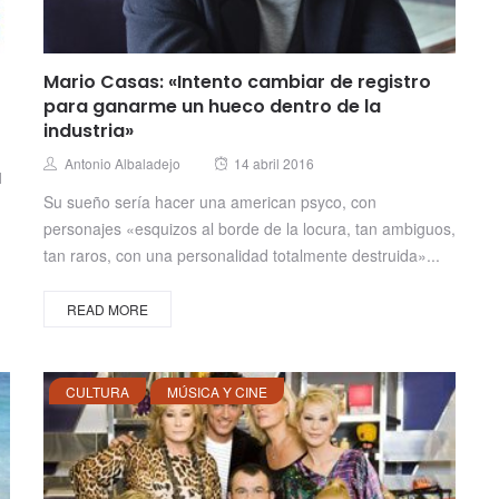
Mario Casas: «Intento cambiar de registro
para ganarme un hueco dentro de la
industria»
Posted
Author
Antonio Albaladejo
14 abril 2016
1
on
Su sueño sería hacer una american psyco, con
personajes «esquizos al borde de la locura, tan ambiguos,
tan raros, con una personalidad totalmente destruida»...
READ MORE
CULTURA
MÚSICA Y CINE