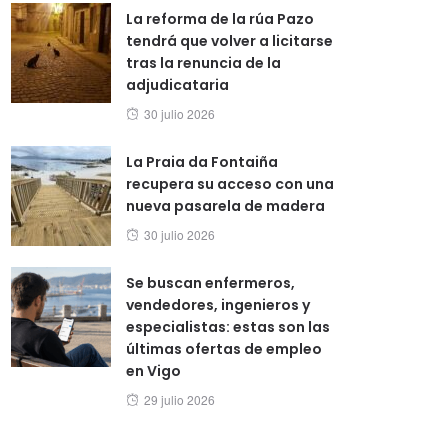
La reforma de la rúa Pazo
tendrá que volver a licitarse
tras la renuncia de la
adjudicataria
Posted
30 julio 2026
on
La Praia da Fontaiña
recupera su acceso con una
nueva pasarela de madera
Posted
30 julio 2026
on
Se buscan enfermeros,
vendedores, ingenieros y
especialistas: estas son las
últimas ofertas de empleo
en Vigo
Posted
29 julio 2026
on