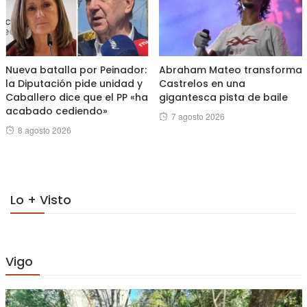
Nueva batalla por Peinador:
Abraham Mateo transforma
la Diputación pide unidad y
Castrelos en una
Caballero dice que el PP «ha
gigantesca pista de baile
acabado cediendo»
Posted
7 agosto 2026
Posted
8 agosto 2026
on
on
Lo + Visto
Vigo