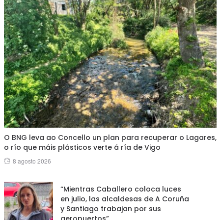
O BNG leva ao Concello un plan para recuperar o Lagares,
o río que máis plásticos verte á ría de Vigo
Posted
8 agosto 2026
on
“Mientras Caballero coloca luces
en julio, las alcaldesas de A Coruña
y Santiago trabajan por sus
aeropuertos”