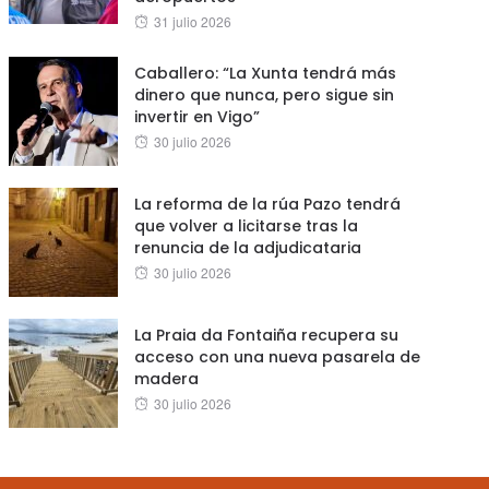
Posted
31 julio 2026
on
Caballero: “La Xunta tendrá más
dinero que nunca, pero sigue sin
invertir en Vigo”
Posted
30 julio 2026
on
La reforma de la rúa Pazo tendrá
que volver a licitarse tras la
renuncia de la adjudicataria
Posted
30 julio 2026
on
La Praia da Fontaiña recupera su
acceso con una nueva pasarela de
madera
Posted
30 julio 2026
on