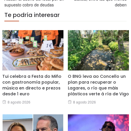
supuesto cobro de deudas
deben
Te podría interesar
Tui celebra a Festa do Miño
O BNG leva ao Concello un
con gastronomía popular,
plan para recuperar o
música en directo e prezos
Lagares, o río que máis
desde 1 euro
plásticos verte á ría de Vigo
Posted
Posted
8 agosto 2026
8 agosto 2026
on
on