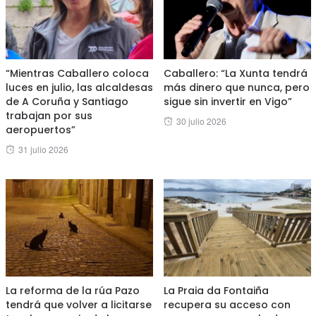
“Mientras Caballero coloca
Caballero: “La Xunta tendrá
luces en julio, las alcaldesas
más dinero que nunca, pero
de A Coruña y Santiago
sigue sin invertir en Vigo”
trabajan por sus
Posted
30 julio 2026
aeropuertos”
on
Posted
31 julio 2026
on
La reforma de la rúa Pazo
La Praia da Fontaiña
tendrá que volver a licitarse
recupera su acceso con