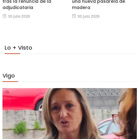
tras la renuncia de la
una nueva pasarela de
adjudicataria
madera
Posted
Posted
30 julio 2026
30 julio 2026
on
on
Lo + Visto
Vigo