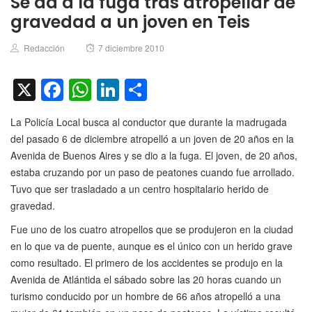
Se da a la fuga tras atropellar de
gravedad a un joven en Teis
Author
Posted
Redacción
7 diciembre 2010
on
X
Facebook
WhatsApp
LinkedIn
Compartir
La Policía Local busca al conductor que durante la madrugada
del pasado 6 de diciembre atropelló a un joven de 20 años en la
Avenida de Buenos Aires y se dio a la fuga. El joven, de 20 años,
estaba cruzando por un paso de peatones cuando fue arrollado.
Tuvo que ser trasladado a un centro hospitalario herido de
gravedad.
Fue uno de los cuatro atropellos que se produjeron en la ciudad
en lo que va de puente, aunque es el único con un herido grave
como resultado. El primero de los accidentes se produjo en la
Avenida de Atlántida el sábado sobre las 20 horas cuando un
turismo conducido por un hombre de 66 años atropelló a una