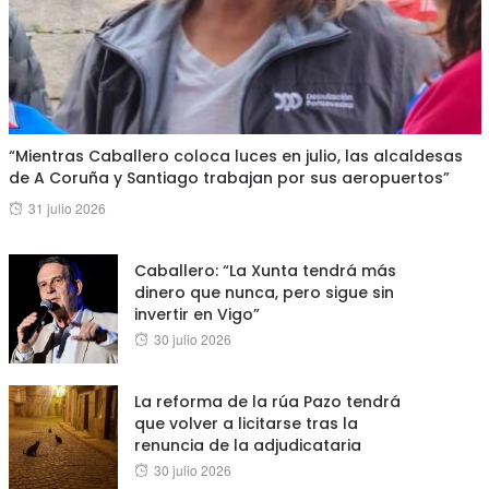
“Mientras Caballero coloca luces en julio, las alcaldesas
de A Coruña y Santiago trabajan por sus aeropuertos”
Posted
31 julio 2026
on
Caballero: “La Xunta tendrá más
dinero que nunca, pero sigue sin
invertir en Vigo”
Posted
30 julio 2026
on
La reforma de la rúa Pazo tendrá
que volver a licitarse tras la
renuncia de la adjudicataria
Posted
30 julio 2026