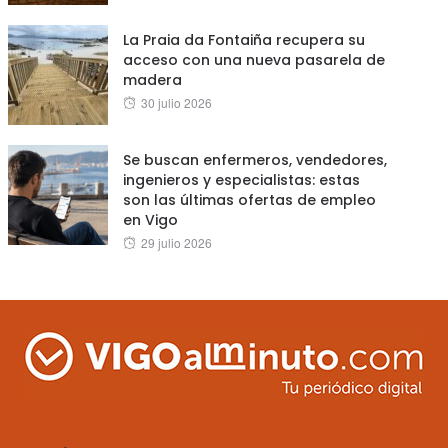
on
La Praia da Fontaiña recupera su
acceso con una nueva pasarela de
madera
Posted
30 julio 2026
on
Se buscan enfermeros, vendedores,
ingenieros y especialistas: estas
son las últimas ofertas de empleo
en Vigo
Posted
29 julio 2026
on