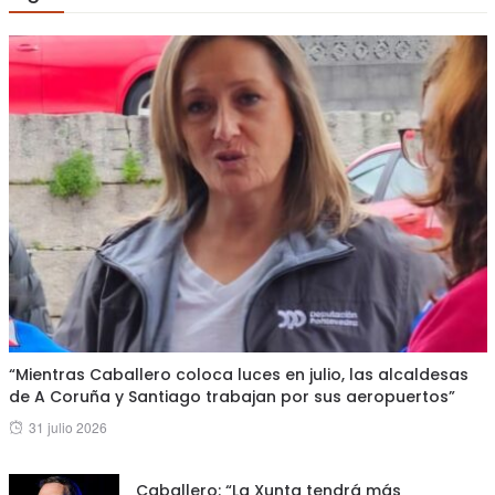
“Mientras Caballero coloca luces en julio, las alcaldesas
de A Coruña y Santiago trabajan por sus aeropuertos”
Posted
31 julio 2026
on
Caballero: “La Xunta tendrá más