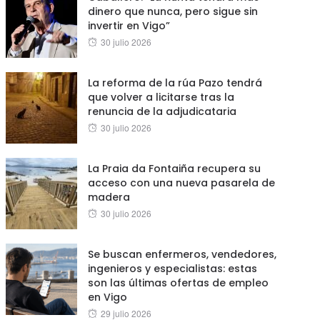
dinero que nunca, pero sigue sin
invertir en Vigo”
Posted
30 julio 2026
on
La reforma de la rúa Pazo tendrá
que volver a licitarse tras la
renuncia de la adjudicataria
Posted
30 julio 2026
on
La Praia da Fontaiña recupera su
acceso con una nueva pasarela de
madera
Posted
30 julio 2026
on
Se buscan enfermeros, vendedores,
ingenieros y especialistas: estas
son las últimas ofertas de empleo
en Vigo
Posted
29 julio 2026