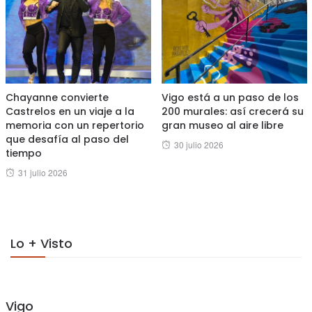
Chayanne convierte
Vigo está a un paso de los
Castrelos en un viaje a la
200 murales: así crecerá su
memoria con un repertorio
gran museo al aire libre
que desafía al paso del
Posted
30 julio 2026
tiempo
on
Posted
31 julio 2026
on
Lo + Visto
Vigo