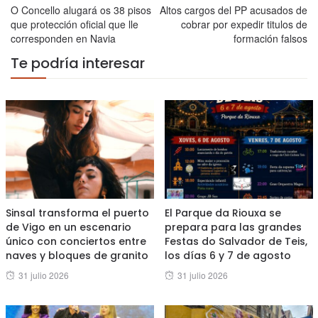
O Concello alugará os 38 pisos
Altos cargos del PP acusados de
que protección oficial que lle
cobrar por expedir titulos de
corresponden en Navia
formación falsos
Te podría interesar
Sinsal transforma el puerto
El Parque da Riouxa se
de Vigo en un escenario
prepara para las grandes
único con conciertos entre
Festas do Salvador de Teis,
naves y bloques de granito
los días 6 y 7 de agosto
Posted
Posted
31 julio 2026
31 julio 2026
on
on