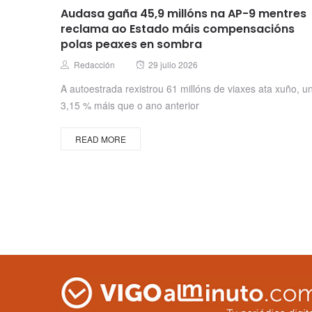
Audasa gaña 45,9 millóns na AP-9 mentres
reclama ao Estado máis compensacións
polas peaxes en sombra
Posted
Author
Redacción
29 julio 2026
on
A autoestrada rexistrou 61 millóns de viaxes ata xuño, u
3,15 % máis que o ano anterior
READ MORE