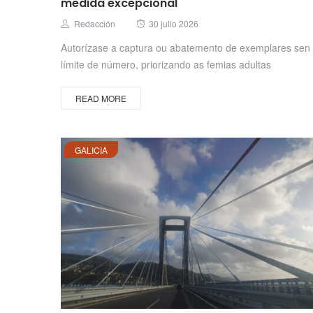
medida excepcional
Posted
Author
Redacción
30 julio 2026
on
Autorízase a captura ou abatemento de exemplares sen
límite de número, priorizando as femias adultas
READ MORE
GALICIA