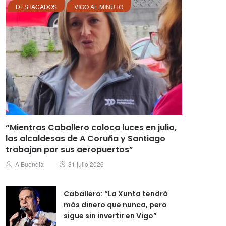
DESTACADOS
VIGO AL MINUTO
“Mientras Caballero coloca luces en julio,
las alcaldesas de A Coruña y Santiago
trabajan por sus aeropuertos”
Posted
Author
A Buendia
31 julio 2026
on
Caballero: “La Xunta tendrá
más dinero que nunca, pero
sigue sin invertir en Vigo”