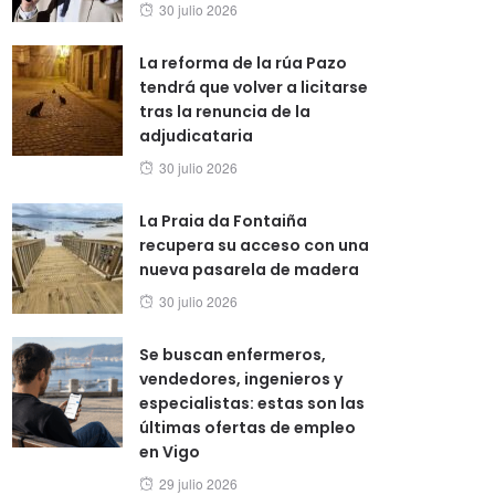
Posted
30 julio 2026
on
La reforma de la rúa Pazo
tendrá que volver a licitarse
tras la renuncia de la
adjudicataria
Posted
30 julio 2026
on
La Praia da Fontaiña
recupera su acceso con una
nueva pasarela de madera
Posted
30 julio 2026
on
Se buscan enfermeros,
vendedores, ingenieros y
especialistas: estas son las
últimas ofertas de empleo
en Vigo
Posted
29 julio 2026