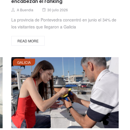
encabezan el ranking
Posted
Author
A Buendia
30 julio 2026
on
La provincia de Pontevedra concentró en junio el 34% de
los visitantes que llegaron a Galicia
READ MORE
GALICIA