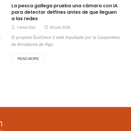
La pesca gallega prueba una cámara con IA
para detectar delfines antes de que lleguen
a las redes
Posted
Author
Carlos Diaz
28 julio 2026
on
n
El proyecto EcoCerco 2 está impulsado por la Cooperativa
de Armadores de Vigo
READ MORE