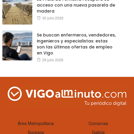
acceso con una nueva pasarela de
madera
Posted
30 julio 2026
on
Se buscan enfermeros, vendedores,
ingenieros y especialistas: estas
son las últimas ofertas de empleo
en Vigo
Posted
29 julio 2026
on
Área Metropolitana
Comarcas
Sucesos
Galicia