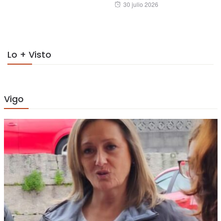
Posted
30 julio 2026
on
on
Lo + Visto
Vigo