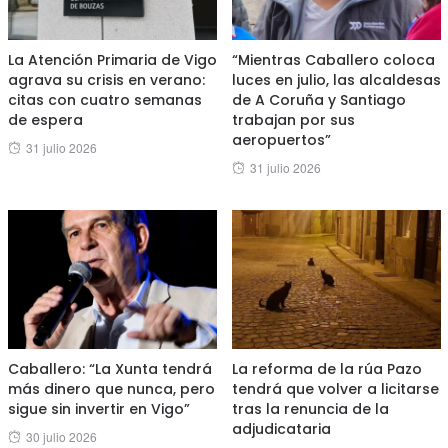
La Atención Primaria de Vigo
“Mientras Caballero coloca
agrava su crisis en verano:
luces en julio, las alcaldesas
citas con cuatro semanas
de A Coruña y Santiago
de espera
trabajan por sus
aeropuertos”
Posted
31 julio 2026
Posted
31 julio 2026
on
on
Caballero: “La Xunta tendrá
La reforma de la rúa Pazo
más dinero que nunca, pero
tendrá que volver a licitarse
sigue sin invertir en Vigo”
tras la renuncia de la
adjudicataria
Posted
30 julio 2026