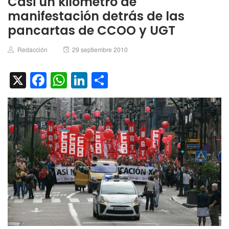
Casi un kilómetro de
manifestación detrás de las
pancartas de CCOO y UGT
Author
Posted
Redacción
29 septiembre 2010
on
X
Facebook
WhatsApp
LinkedIn
Compartir