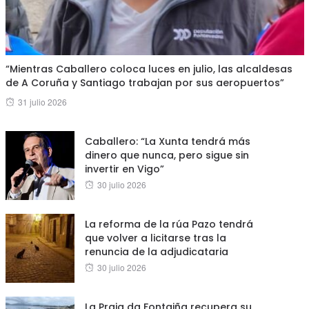
“Mientras Caballero coloca luces en julio, las alcaldesas
de A Coruña y Santiago trabajan por sus aeropuertos”
Posted
31 julio 2026
on
Caballero: “La Xunta tendrá más
dinero que nunca, pero sigue sin
invertir en Vigo”
Posted
30 julio 2026
on
La reforma de la rúa Pazo tendrá
que volver a licitarse tras la
renuncia de la adjudicataria
Posted
30 julio 2026
on
La Praia da Fontaiña recupera su