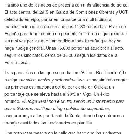
Ha sido uno de los actos de protesta con más afluencia de gente.
El acto central del 29-S en Galicia de Comisiones Obreras y UGT,
celebrado en Vigo, partía en forma de una multitudinaria
manifestación que salió cerca de las 11:30 horas de la Praza de
España para terminar con un pequeño ‘mitin’ en el que recordar
los motivos por los que han pedido a toda España que hoy se
haga huelga general. Unas 75.000 personas acudieron al acto,
según los sindicatos, cerca de 36.000 según los datos de la
Policía Local.
Tras pancartas en las que se podía leer ‘Así no. Rectificación’, la
huelga
«pacífica, pasiva y ordenada»
tuvo un seguimiento según
las primeras estimaciones del 80 por ciento en Galicia, un
porcentaje que se eleva hasta el 90% en Vigo. Un éxito
rotundo.
«A folga xeral non é un fin, senón un instrumento para
que o Goberno rectifique e faga política de esquerdas»
,
aseguraron ya a las puertas de la Xunta, donde hoy entraron a
trabajar casi todos los funcionarios en plantilla.
Una respuesta masiva en la calle que hace que los sindicatos