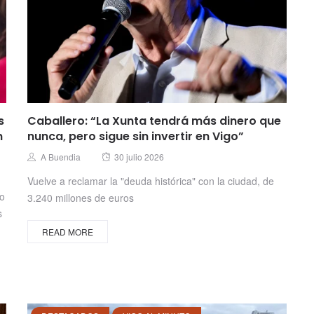
s
Caballero: “La Xunta tendrá más dinero que
n
nunca, pero sigue sin invertir en Vigo”
Posted
Author
A Buendia
30 julio 2026
on
Vuelve a reclamar la "deuda histórica" con la ciudad, de
no
3.240 millones de euros
s
READ MORE