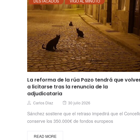
DESTACADOS
VIGO AL MINUTO
La reforma de la rúa Pazo tendrá que volve
a licitarse tras la renuncia de la
adjudicataria
Posted
Author
Carlos Diaz
30 julio 2026
on
Sánchez sostiene que el retraso impedirá que el Concell
conserve los 350.000€ de fondos europeos
READ MORE