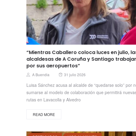
“Mientras Caballero coloca luces en julio, la
alcaldesas de A Coruña y Santiago trabaja
por sus aeropuertos”
Posted
Author
A Buendia
31 julio 2026
on
Luisa Sánchez acusa al alcalde de “quedarse solo” por 
sumarse al modelo de colaboración que permitirá nueva
rutas en Lavacolla y Alvedro
READ MORE