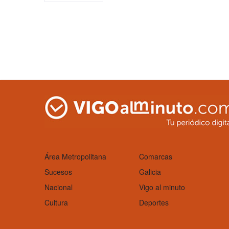
Área Metropolitana
Comarcas
Sucesos
Galicia
Nacional
Vigo al minuto
Cultura
Deportes