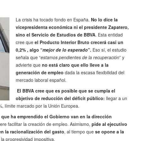
La crisis ha tocado fondo en España.
No lo dice la
vicepresidenta económica ni el presidente Zapatero,
sino el Servicio de Estudios de
BBVA
. Esta entidad
cree que
el Producto Interior Bruto crecerá casi un
0,2% , algo “
mejor de lo esperado
”.
Eso sí, el estudio
señala que “
estamos pendientes de la recuperación
” y
advierte que
no está claro que ello lleve a la
generación de empleo
dada la escasa flexibilidad del
mercado laboral español.
El BBVA cree que es posible que se cumpla el
objetivo de reducción del déficit público:
llegar a un
%, límite marcado por la Unión Europea.
s que ha emprendido el Gobierno van en la dirección
ere facilitar la creación de empleo. Asimismo,
pide al ejecutivo
en la racionalización del gasto
, al tiempo que
se opone a la
a progresividad impositiva.