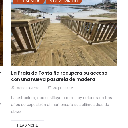
DESTACADOS
VIGO AL MINUTO
r
La Praia da Fontaiña recupera su acceso
con una nueva pasarela de madera
Posted
Author
Maria L Garcia
30 julio 2026
on
La estructura, que sustituye a otra muy deteriorada tras
o
años de exposición al mar, encara sus últimos días de
obras
READ MORE