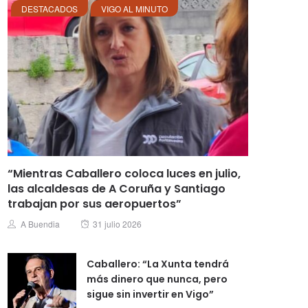
DESTACADOS
VIGO AL MINUTO
“Mientras Caballero coloca luces en julio,
las alcaldesas de A Coruña y Santiago
trabajan por sus aeropuertos”
Posted
Author
A Buendia
31 julio 2026
on
Caballero: “La Xunta tendrá
más dinero que nunca, pero
sigue sin invertir en Vigo”