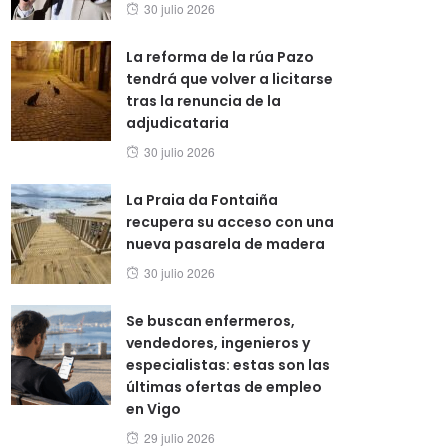
Posted
30 julio 2026
on
La reforma de la rúa Pazo
tendrá que volver a licitarse
tras la renuncia de la
adjudicataria
Posted
30 julio 2026
on
La Praia da Fontaiña
recupera su acceso con una
nueva pasarela de madera
Posted
30 julio 2026
on
Se buscan enfermeros,
vendedores, ingenieros y
especialistas: estas son las
últimas ofertas de empleo
en Vigo
Posted
29 julio 2026