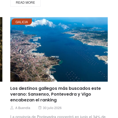
READ MORE
GALICIA
Los destinos gallegos más buscados este
verano: Sanxenxo, Pontevedra y Vigo
encabezan el ranking
Posted
Author
A Buendia
30 julio 2026
on
La provincia de Pontevedra concentró en junio el 34% de