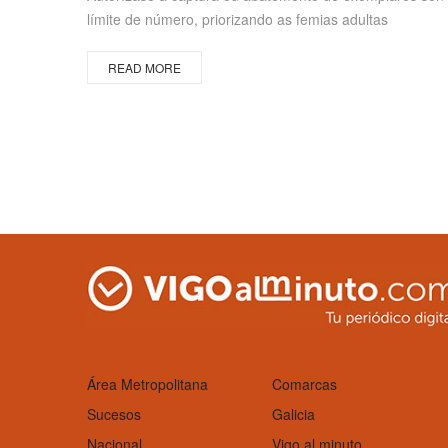
límite de número, priorizando as femias adultas
READ MORE
Área Metropolitana
Comarcas
Sucesos
Galicia
Nacional
Vigo al minuto