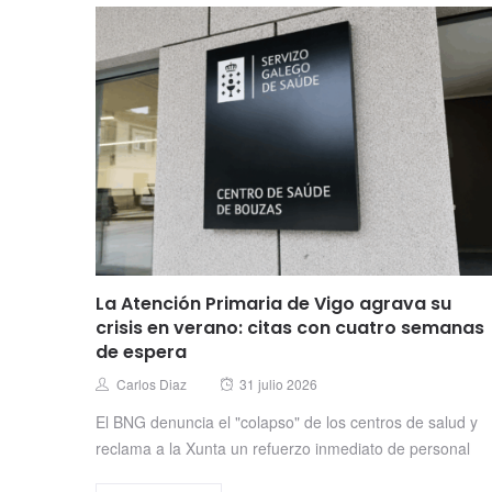
La Atención Primaria de Vigo agrava su
crisis en verano: citas con cuatro semanas
de espera
Posted
Author
Carlos Diaz
31 julio 2026
on
El BNG denuncia el "colapso" de los centros de salud y
reclama a la Xunta un refuerzo inmediato de personal