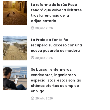
La reforma de la rúa Pazo
tendrá que volver a licitarse
tras la renuncia de la
adjudicataria
Posted
30 julio 2026
on
La Praia da Fontaiña
recupera su acceso con una
nueva pasarela de madera
Posted
30 julio 2026
on
Se buscan enfermeros,
vendedores, ingenieros y
especialistas: estas son las
últimas ofertas de empleo
en Vigo
Posted
29 julio 2026
on