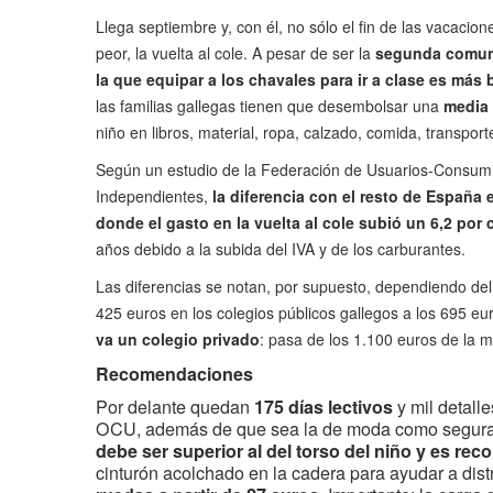
Llega septiembre y, con él, no sólo el fin de las vacacion
peor, la vuelta al cole. A pesar de ser la
segunda comun
la que equipar a los chavales para ir a clase es más 
las familias gallegas tienen que desembolsar una
media 
niño en libros, material, ropa, calzado, comida, transport
Según un estudio de la Federación de Usuarios-Consum
Independientes,
la diferencia con el resto de España 
donde el gasto en la vuelta al cole subió un 6,2 por 
años debido a la subida del IVA y de los carburantes.
Las diferencias se notan, por supuesto, dependiendo del 
425 euros en los colegios públicos gallegos a los 695 e
va un colegio privado
: pasa de los 1.100 euros de la m
Recomendaciones
Por delante quedan
175 días lectivos
y mil detall
OCU, además de que sea la de moda como seguram
debe ser superior al del torso del niño y es r
cinturón acolchado en la cadera para ayudar a dist