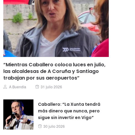
“Mientras Caballero coloca luces en julio,
las alcaldesas de A Coruña y Santiago
trabajan por sus aeropuertos”
Posted
Author
A Buendia
31 julio 2026
on
Caballero: “La Xunta tendrá
más dinero que nunca, pero
sigue sin invertir en Vigo”
Posted
30 julio 2026
on