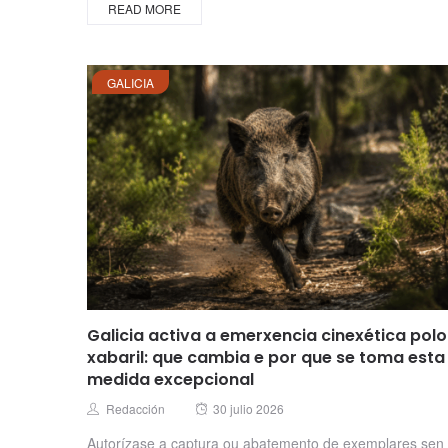
READ MORE
GALICIA
Galicia activa a emerxencia cinexética polo
xabaril: que cambia e por que se toma esta
medida excepcional
Posted
Author
Redacción
30 julio 2026
on
Autorízase a captura ou abatemento de exemplares sen