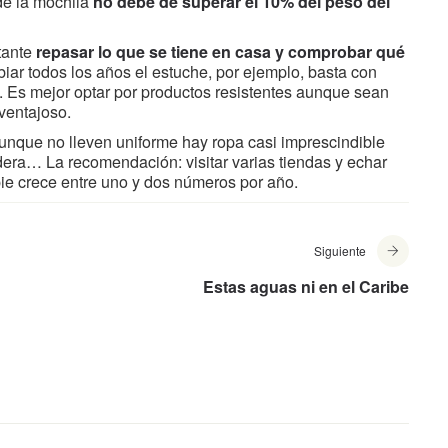
 de la mochila
no debe de superar el 10% del peso del
tante
repasar lo que se tiene en casa y comprobar qué
iar todos los años el estuche, por ejemplo, basta con
s. Es mejor optar por productos resistentes aunque sean
ventajoso.
aunque no lleven uniforme hay ropa casi imprescindible
dadera… La recomendación: visitar varias tiendas y echar
pie crece entre uno y dos números por año.
Siguiente
Estas aguas ni en el Caribe