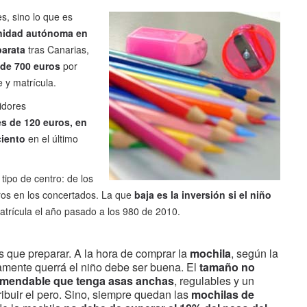
es, sino lo que es
idad autónoma en
barata
tras Canarias,
de 700 euros
por
e y matrícula.
idores
es de 120 euros, en
ciento
en el último
tipo de centro: de los
uros en los concertados. La que
baja es la inversión si el niño
atrícula el año pasado a los 980 de 2010.
es que preparar. A la hora de comprar la
mochila
, según la
ente querrá el niño debe ser buena. El
tamaño no
ecomendable que tenga asas anchas
, regulables y un
ribuir el pero. Sino, siempre quedan las
mochilas de