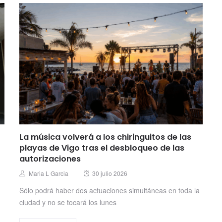
La música volverá a los chiringuitos de las
playas de Vigo tras el desbloqueo de las
autorizaciones
Posted
Author
Maria L Garcia
30 julio 2026
on
Sólo podrá haber dos actuaciones simultáneas en toda la
ciudad y no se tocará los lunes