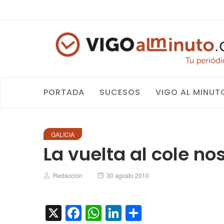
PORTADA
SUCESOS
VIGO AL MINUT
GALICIA
La vuelta al cole n
Author
Posted
Redacción
30 agosto 2010
on
X
Facebook
WhatsApp
LinkedIn
Compartir