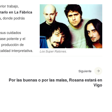
ior trabajo,
tarlo en
La Fábrica
s,
donde podrás
n sus cuidados
base potente y el
 producción de
alidad interpretativa.
Los Super Ratones.
Siguiente
Por las buenas o por las malas, Rosana estará en
Vigo