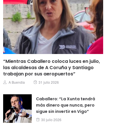
“Mientras Caballero coloca luces en julio,
las alcaldesas de A Coruña y Santiago
trabajan por sus aeropuertos”
Posted
Author
A Buendia
31 julio 2026
on
Caballero: “La Xunta tendrá
más dinero que nunca, pero
sigue sin invertir en Vigo”
Posted
30 julio 2026
on