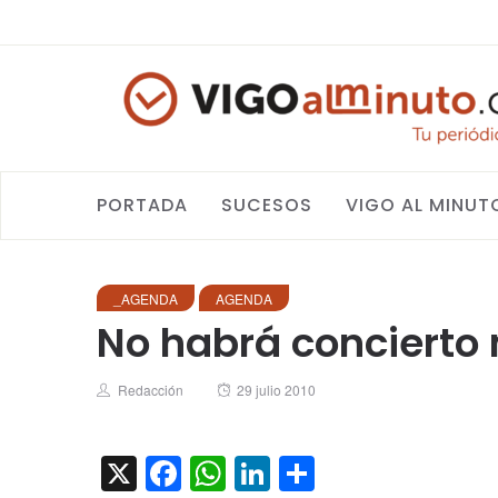
PORTADA
SUCESOS
VIGO AL MINUT
_AGENDA
AGENDA
No habrá concierto
Author
Posted
Redacción
29 julio 2010
on
X
Facebook
WhatsApp
LinkedIn
Compartir