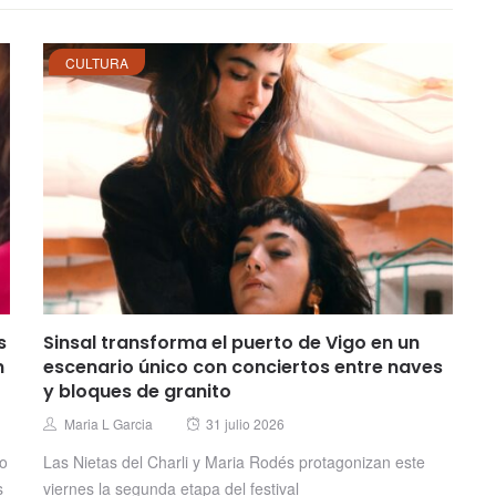
CULTURA
s
Sinsal transforma el puerto de Vigo en un
n
escenario único con conciertos entre naves
y bloques de granito
Posted
Author
Maria L Garcia
31 julio 2026
on
no
Las Nietas del Charli y Maria Rodés protagonizan este
s
viernes la segunda etapa del festival