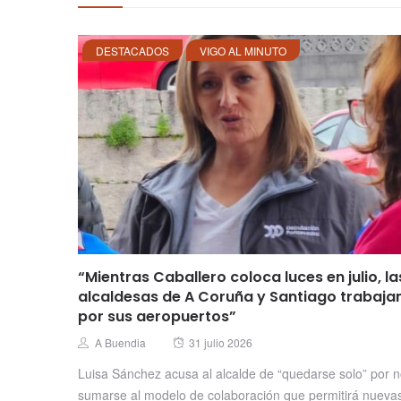
DESTACADOS
VIGO AL MINUTO
“Mientras Caballero coloca luces en julio, la
alcaldesas de A Coruña y Santiago trabaja
por sus aeropuertos”
Posted
Author
A Buendia
31 julio 2026
on
Luisa Sánchez acusa al alcalde de “quedarse solo” por 
sumarse al modelo de colaboración que permitirá nueva