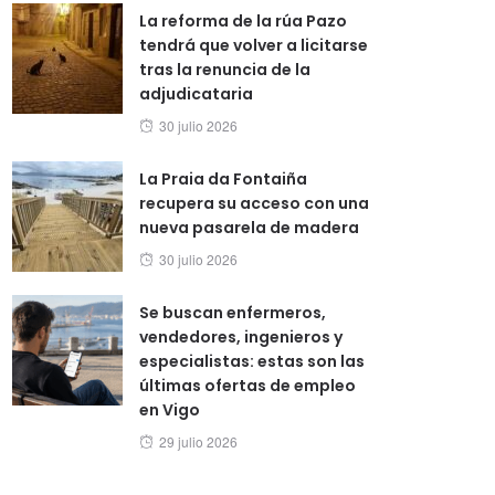
La reforma de la rúa Pazo
tendrá que volver a licitarse
tras la renuncia de la
adjudicataria
Posted
30 julio 2026
on
La Praia da Fontaiña
recupera su acceso con una
nueva pasarela de madera
Posted
30 julio 2026
on
Se buscan enfermeros,
vendedores, ingenieros y
especialistas: estas son las
últimas ofertas de empleo
en Vigo
Posted
29 julio 2026
on