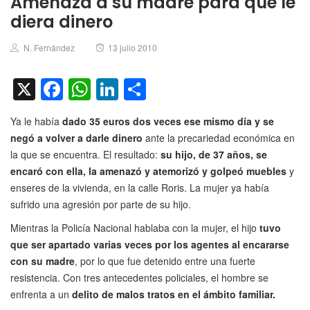
Amenaza a su madre para que le
diera dinero
Author
Posted
N. Fernández
13 julio 2010
on
X
Facebook
WhatsApp
LinkedIn
Compartir
Ya le había
dado 35 euros dos veces ese mismo día y se
negó a volver a darle dinero
ante la precariedad económica en
la que se encuentra. El resultado:
su hijo, de 37 años, se
encaró con ella, la amenazó y atemorizó y golpeó muebles
y
enseres de la vivienda, en la calle Roris. La mujer ya había
sufrido una agresión por parte de su hijo.
Mientras la Policía Nacional hablaba con la mujer, el hijo
tuvo
que ser apartado varias veces por los agentes al encararse
con su madre
, por lo que fue detenido entre una fuerte
resistencia. Con tres antecedentes policiales, el hombre se
enfrenta a un
delito de malos tratos en el ámbito familiar.