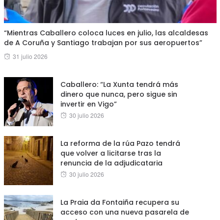
“Mientras Caballero coloca luces en julio, las alcaldesas
de A Coruña y Santiago trabajan por sus aeropuertos”
Posted
31 julio 2026
on
Caballero: “La Xunta tendrá más
dinero que nunca, pero sigue sin
invertir en Vigo”
Posted
30 julio 2026
on
La reforma de la rúa Pazo tendrá
que volver a licitarse tras la
renuncia de la adjudicataria
Posted
30 julio 2026
on
La Praia da Fontaiña recupera su
acceso con una nueva pasarela de