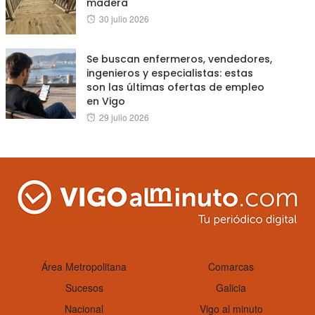
madera
Posted
30 julio 2026
on
Se buscan enfermeros, vendedores,
ingenieros y especialistas: estas
son las últimas ofertas de empleo
en Vigo
Posted
29 julio 2026
on
Área Metropolitana
Comarcas
Sucesos
Galicia
Nacional
Vigo al minuto