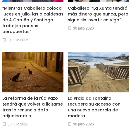
“Mientras Caballero coloca
Caballero: “La Xunta tendrá
luces en julio, las alcaldesas
más dinero que nunca, pero
de A Coruña y Santiago
sigue sin invertir en Vigo”
trabajan por sus
Posted
30 julio 2026
aeropuertos”
on
Posted
31 julio 2026
on
La reforma de la rúa Pazo
La Praia da Fontaiña
tendrá que volver a licitarse
recupera su acceso con
tras la renuncia de la
una nueva pasarela de
adjudicataria
madera
Posted
Posted
30 julio 2026
30 julio 2026
on
on