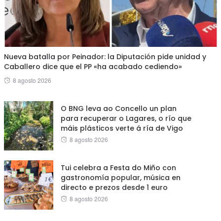
Nueva batalla por Peinador: la Diputación pide unidad y
Caballero dice que el PP «ha acabado cediendo»
Posted
8 agosto 2026
on
O BNG leva ao Concello un plan
para recuperar o Lagares, o río que
máis plásticos verte á ría de Vigo
Posted
8 agosto 2026
on
Tui celebra a Festa do Miño con
gastronomía popular, música en
directo e prezos desde 1 euro
Posted
8 agosto 2026
on