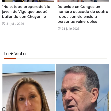
“No estaba preparado”: la
Detenido en Cangas un
joven de Vigo que acabó
hombre acusado de cuatro
bailando con Chayanne
robos con violencia a
personas vulnerables
Posted
31 julio 2026
Posted
31 julio 2026
on
on
Lo + Visto