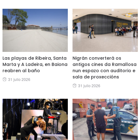
Las playas de Ribeira, Santa
Nigrán converterá os
Marta y A Ladeira, en Baiona
antigos cines da Ramallosa
reabren al baño
nun espazo con auditorio e
sala de proxeccións
Posted
31 julio 2026
Posted
31 julio 2026
on
on