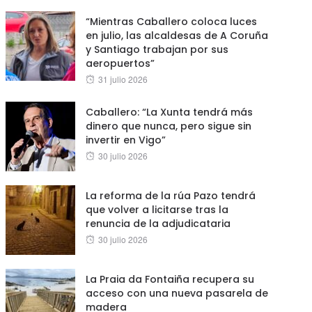
“Mientras Caballero coloca luces
en julio, las alcaldesas de A Coruña
y Santiago trabajan por sus
aeropuertos”
Posted
31 julio 2026
on
Caballero: “La Xunta tendrá más
dinero que nunca, pero sigue sin
invertir en Vigo”
Posted
30 julio 2026
on
La reforma de la rúa Pazo tendrá
que volver a licitarse tras la
renuncia de la adjudicataria
Posted
30 julio 2026
on
La Praia da Fontaiña recupera su
acceso con una nueva pasarela de
madera