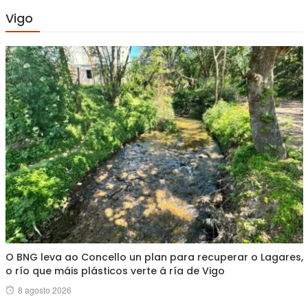
Vigo
O BNG leva ao Concello un plan para recuperar o Lagares,
o río que máis plásticos verte á ría de Vigo
Posted
8 agosto 2026
on