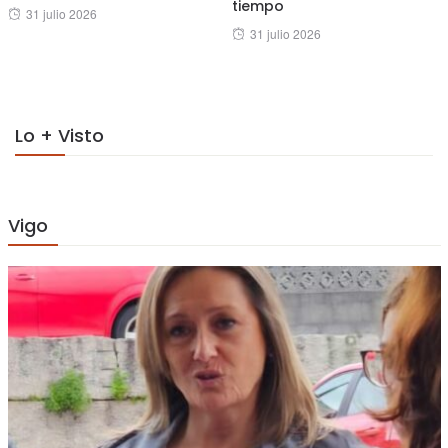
tiempo
Posted
31 julio 2026
Posted
31 julio 2026
on
on
Lo + Visto
Vigo