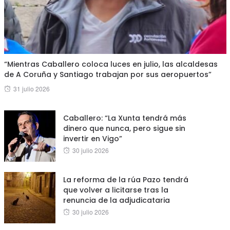
“Mientras Caballero coloca luces en julio, las alcaldesas
de A Coruña y Santiago trabajan por sus aeropuertos”
Posted
31 julio 2026
on
Caballero: “La Xunta tendrá más
dinero que nunca, pero sigue sin
invertir en Vigo”
Posted
30 julio 2026
on
La reforma de la rúa Pazo tendrá
que volver a licitarse tras la
renuncia de la adjudicataria
Posted
30 julio 2026
on