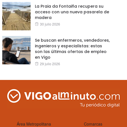
La Praia da Fontaiña recupera su
acceso con una nueva pasarela de
madera
Posted
30 julio 2026
on
Se buscan enfermeros, vendedores,
ingenieros y especialistas: estas
son las últimas ofertas de empleo
en Vigo
Posted
29 julio 2026
on
Área Metropolitana
Comarcas