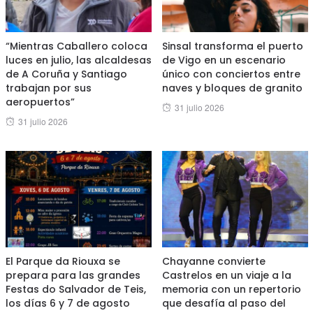
“Mientras Caballero coloca
Sinsal transforma el puerto
luces en julio, las alcaldesas
de Vigo en un escenario
de A Coruña y Santiago
único con conciertos entre
trabajan por sus
naves y bloques de granito
aeropuertos”
Posted
31 julio 2026
Posted
31 julio 2026
on
on
El Parque da Riouxa se
Chayanne convierte
prepara para las grandes
Castrelos en un viaje a la
Festas do Salvador de Teis,
memoria con un repertorio
los días 6 y 7 de agosto
que desafía al paso del