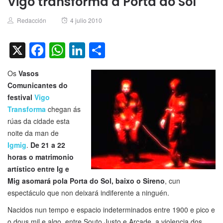
Vigo transforma a Porta do Sol
Author
Posted
Redacción
4 julio 2010
on
X
Facebook
WhatsApp
LinkedIn
Compartir
Os
Vasos
Comunicantes do
festival
Vigo
Transforma
chegan ás
rúas da cidade esta
noite da man de
Igmig
.
De 21 a 22
horas o matrimonio
artístico entre Ig e
Mig asomará pola Porta do Sol, baixo o Sireno
, cun
espectáculo que non deixará indiferente a ninguén.
Nacidos nun tempo e espacio indeterminados entre 1900 e pico e
o dous mil e algo, entre Souto Justo e Arcade, a violencia dos