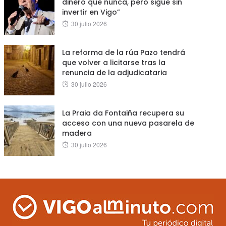
dinero que nunca, pero sigue sin
invertir en Vigo”
Posted
30 julio 2026
on
La reforma de la rúa Pazo tendrá
que volver a licitarse tras la
renuncia de la adjudicataria
Posted
30 julio 2026
on
La Praia da Fontaiña recupera su
acceso con una nueva pasarela de
madera
Posted
30 julio 2026
on