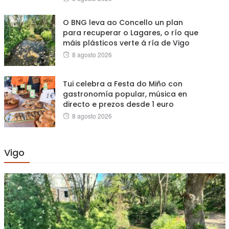
on
O BNG leva ao Concello un plan
para recuperar o Lagares, o río que
máis plásticos verte á ría de Vigo
Posted
8 agosto 2026
on
Tui celebra a Festa do Miño con
gastronomía popular, música en
directo e prezos desde 1 euro
Posted
8 agosto 2026
on
Vigo