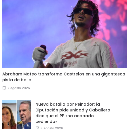
Abraham Mateo transforma Castrelos en una gigantesca
pista de baile
Posted
7 agosto 2026
on
Nueva batalla por Peinador: la
Diputación pide unidad y Caballero
dice que el PP «ha acabado
cediendo»
Posted
8 agosto 2026