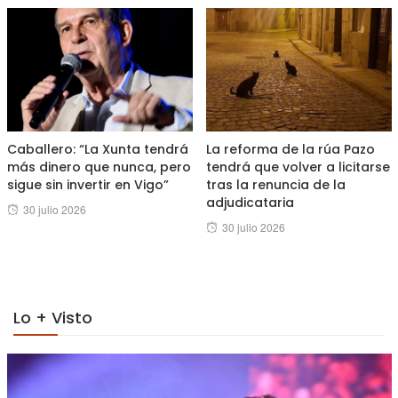
Caballero: “La Xunta tendrá
La reforma de la rúa Pazo
más dinero que nunca, pero
tendrá que volver a licitarse
sigue sin invertir en Vigo”
tras la renuncia de la
adjudicataria
Posted
30 julio 2026
Posted
30 julio 2026
on
on
Lo + Visto