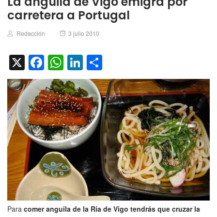
La anguila de Vigo emigra por
carretera a Portugal
Author
Posted
Redacción
3 julio 2010
on
X
Facebook
WhatsApp
LinkedIn
Compartir
Para
comer anguila de la Ría de Vigo tendrás que cruzar la