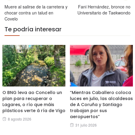
Muere al salirse de la carretera y
Fani Hernández, bronce no
chocar contra un talud en
Universitario de Taekwondo
Covelo
Te podría interesar
O BNG leva ao Concello un
“Mientras Caballero coloca
plan para recuperar o
luces en julio, las alcaldesas
Lagares, o río que máis
de A Coruña y Santiago
plásticos verte á ría de Vigo
trabajan por sus
aeropuertos”
Posted
8 agosto 2026
Posted
31 julio 2026
on
on