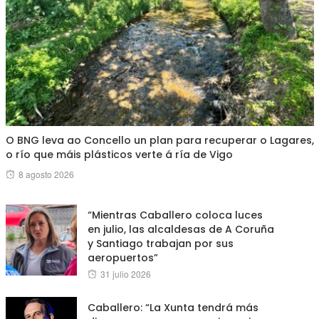
O BNG leva ao Concello un plan para recuperar o Lagares,
o río que máis plásticos verte á ría de Vigo
Posted
8 agosto 2026
on
“Mientras Caballero coloca luces
en julio, las alcaldesas de A Coruña
y Santiago trabajan por sus
aeropuertos”
Posted
31 julio 2026
on
Caballero: “La Xunta tendrá más