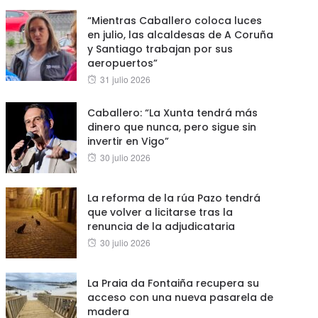
“Mientras Caballero coloca luces
en julio, las alcaldesas de A Coruña
y Santiago trabajan por sus
aeropuertos”
Posted
31 julio 2026
on
Caballero: “La Xunta tendrá más
dinero que nunca, pero sigue sin
invertir en Vigo”
Posted
30 julio 2026
on
La reforma de la rúa Pazo tendrá
que volver a licitarse tras la
renuncia de la adjudicataria
Posted
30 julio 2026
on
La Praia da Fontaiña recupera su
acceso con una nueva pasarela de
madera