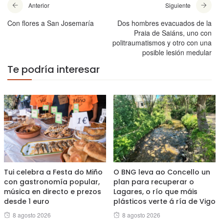
Anterior
Siguiente
Con flores a San Josemaría
Dos hombres evacuados de la
Praia de Saiáns, uno con
politraumatismos y otro con una
posible lesión medular
Te podría interesar
Tui celebra a Festa do Miño
O BNG leva ao Concello un
con gastronomía popular,
plan para recuperar o
música en directo e prezos
Lagares, o río que máis
desde 1 euro
plásticos verte á ría de Vigo
Posted
Posted
8 agosto 2026
8 agosto 2026