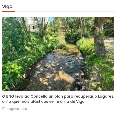
Vigo
O BNG leva ao Concello un plan para recuperar o Lagares,
o río que máis plásticos verte á ría de Vigo
Posted
8 agosto 2026
on