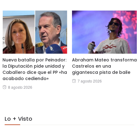
on
on
Nueva batalla por Peinador:
Abraham Mateo transforma
la Diputación pide unidad y
Castrelos en una
Caballero dice que el PP «ha
gigantesca pista de baile
acabado cediendo»
Posted
7 agosto 2026
Posted
8 agosto 2026
on
on
Lo + Visto