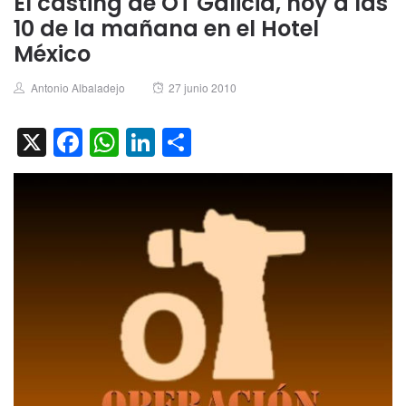
El casting de OT Galicia, hoy a las
10 de la mañana en el Hotel
México
Author
Posted
Antonio Albaladejo
27 junio 2010
on
X
Facebook
WhatsApp
LinkedIn
Compartir