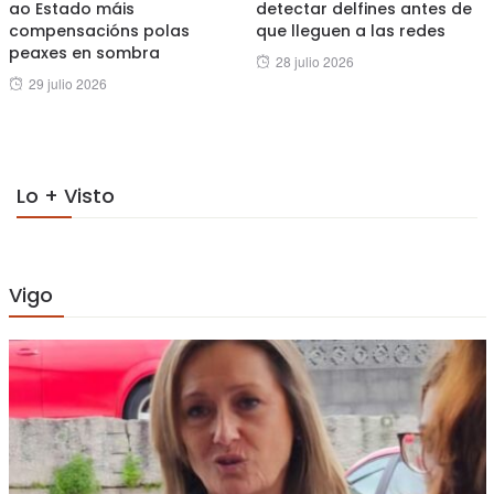
ao Estado máis
detectar delfines antes de
compensacións polas
que lleguen a las redes
peaxes en sombra
Posted
28 julio 2026
Posted
29 julio 2026
on
on
Lo + Visto
Vigo