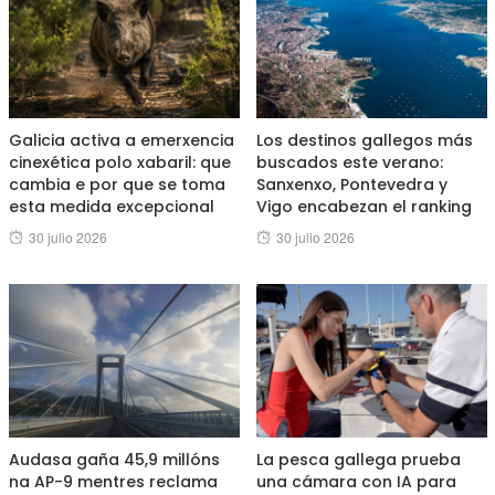
Galicia activa a emerxencia
Los destinos gallegos más
cinexética polo xabaril: que
buscados este verano:
cambia e por que se toma
Sanxenxo, Pontevedra y
esta medida excepcional
Vigo encabezan el ranking
Posted
Posted
30 julio 2026
30 julio 2026
on
on
Audasa gaña 45,9 millóns
La pesca gallega prueba
na AP-9 mentres reclama
una cámara con IA para