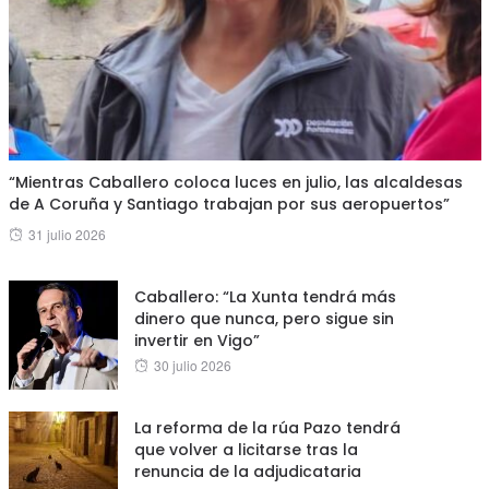
“Mientras Caballero coloca luces en julio, las alcaldesas
de A Coruña y Santiago trabajan por sus aeropuertos”
Posted
31 julio 2026
on
Caballero: “La Xunta tendrá más
dinero que nunca, pero sigue sin
invertir en Vigo”
Posted
30 julio 2026
on
La reforma de la rúa Pazo tendrá
que volver a licitarse tras la
renuncia de la adjudicataria