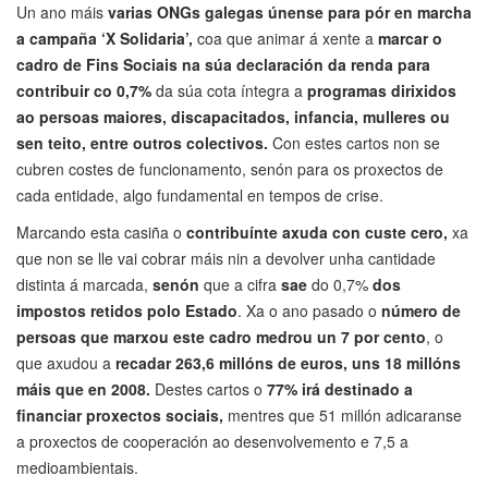
Un ano máis
varias ONGs galegas únense para pór en marcha
a campaña ‘X Solidaria’,
coa que animar á xente a
marcar o
cadro de Fins Sociais na súa declaración da renda para
contribuir co 0,7%
da súa cota íntegra a
programas dirixidos
ao persoas maiores, discapacitados, infancia, mulleres ou
sen teito, entre outros colectivos.
Con estes cartos non se
cubren costes de funcionamento, senón para os proxectos de
cada entidade, algo fundamental en tempos de crise.
Marcando esta casiña o
contribuínte
axuda con custe cero,
xa
que non se lle vai cobrar máis nin a devolver unha cantidade
distinta á marcada,
senón
que a cifra
sae
do 0,7%
dos
impostos retidos polo Estado
. Xa o ano pasado o
número de
persoas que marxou este cadro medrou un 7 por cento
, o
que axudou a
recadar 263,6 millóns de euros, uns 18 millóns
máis que en 2008.
Destes cartos o
77% irá destinado a
financiar proxectos sociais,
mentres que 51 millón adicaranse
a proxectos de cooperación ao desenvolvemento e 7,5 a
medioambientais.