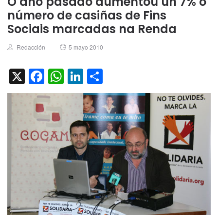
O ano pasado aumentou un 7% o
número de casiñas de Fins
Sociais marcadas na Renda
Author
Posted
Redacción
5 mayo 2010
on
X
Facebook
WhatsApp
LinkedIn
Compartir