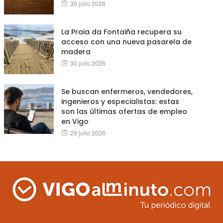
Posted
30 julio 2026
on
La Praia da Fontaiña recupera su
acceso con una nueva pasarela de
madera
Posted
30 julio 2026
on
Se buscan enfermeros, vendedores,
ingenieros y especialistas: estas
son las últimas ofertas de empleo
en Vigo
Posted
29 julio 2026
on