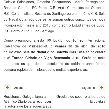
Colexio Salesianos, Gafanha Basquetebol, Marín Peixegalego,
Básquet Coruña, FC Porto, C.B. Arxil, Carmelitas de Ourense,
R.C. Celta, Instituto Rosalía de Santiago ou o anfítrión o C.B. Seis
do Nadal-Coia, aos que se lle suman outros conxuntos de nova
incorporación neste ano 2010 como son o Estudiantes de Lugo,
C.B. Ferrol e Pío XII de Santiago.
Como preámbulo a esta 10ª Edición do Torneo Internacional
Caixanova de Minibásquet, o
venres 30 de abril do 2010
no
Colexio Seis do Nadal
e no
Colexio
Illas Cíes
se celebrará
o
5º Torneo Cidade de Vigo Benxamín 2010
. Serán os máis
pequenos os que den o pistoletazo de saída a unha fin de
semana repleta de minibásquet e moitas experiencias.
Anterior
Siguiente
Resistencia Galega llama a
Grecia pide socorro al borde de
Atlántico Diario para reconocer
la quiebra
la autoría de los ataques a sus