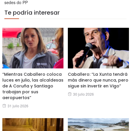
sedes do PP
Te podría interesar
“Mientras Caballero coloca
Caballero: “La Xunta tendrá
luces en julio, las alcaldesas
más dinero que nunca, pero
de A Coruña y Santiago
sigue sin invertir en Vigo”
trabajan por sus
Posted
30 julio 2026
aeropuertos”
on
Posted
31 julio 2026
on