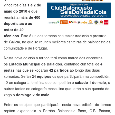
vindeiros días
1 e 2 de
maio do 2010
e que
reunirá a
máis de 400
deportistas e ao
redor de 40
técnicos
. Este é un dos torneos con maior tradición e prestixio
de Galicia, no que se reúnen mellores canteiras de baloncesto da
comunidade e de Portugal
.
Nesta nova edición o torneo terá como marco dos encontros
os
Estadio Municipal de Balaídos
, contando cun total de
4
pistas
nas que se xogarán
42 partidos
ao longo das dúas
xornadas. Serán
24 equipos
os que participarán na competición,
12 en categoría feminina que competirán o
sábado 1 de maio
, e
outros tantos en categoría masculina que terán a súa quenda de
xogo o
domingo 2 de maio
.
Entre os equipos que participarán nesta nova edición do torneo
repiten experiencia o Porriño Baloncesto Base, C.B. Baiona,