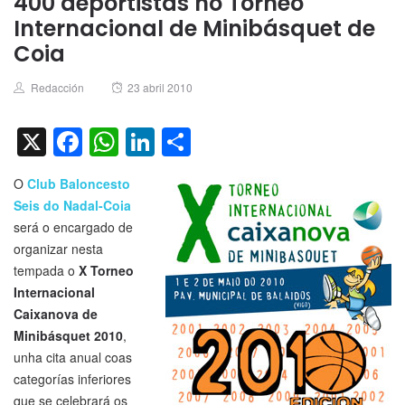
400 deportistas no Torneo
Internacional de Minibásquet de
Coia
Author
Posted
Redacción
23 abril 2010
on
X
Facebook
WhatsApp
LinkedIn
Compartir
O
Club Baloncesto
Seis do Nadal-Coia
será o encargado de
organizar nesta
tempada o
X Torneo
Internacional
Caixanova de
Minibásquet 2010
,
unha cita anual coas
categorías inferiores
que se celebrará os