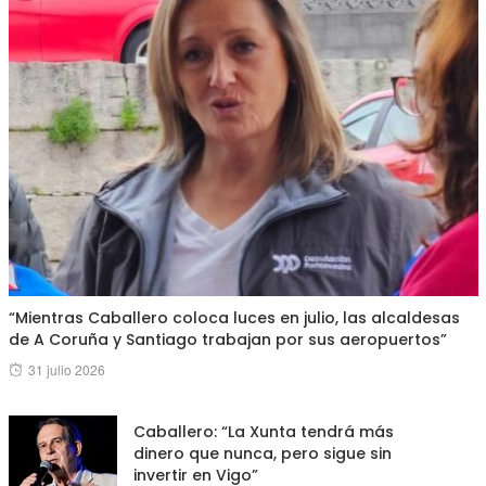
“Mientras Caballero coloca luces en julio, las alcaldesas
de A Coruña y Santiago trabajan por sus aeropuertos”
Posted
31 julio 2026
on
Caballero: “La Xunta tendrá más
dinero que nunca, pero sigue sin
invertir en Vigo”