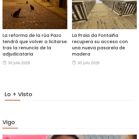
La reforma de la rúa Pazo
La Praia da Fontaiña
tendrá que volver a licitarse
recupera su acceso con
tras la renuncia de la
una nueva pasarela de
adjudicataria
madera
Posted
Posted
30 julio 2026
30 julio 2026
on
on
Lo + Visto
Vigo