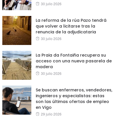
Posted
30 julio 2026
on
La reforma de la rúa Pazo tendrá
que volver a licitarse tras la
renuncia de la adjudicataria
Posted
30 julio 2026
on
La Praia da Fontaiña recupera su
acceso con una nueva pasarela de
madera
Posted
30 julio 2026
on
Se buscan enfermeros, vendedores,
ingenieros y especialistas: estas
son las últimas ofertas de empleo
en Vigo
Posted
29 julio 2026
on