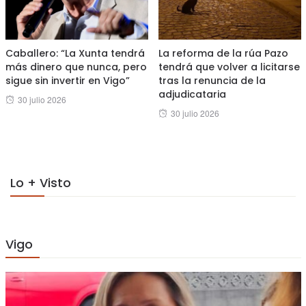
Caballero: “La Xunta tendrá
La reforma de la rúa Pazo
más dinero que nunca, pero
tendrá que volver a licitarse
sigue sin invertir en Vigo”
tras la renuncia de la
adjudicataria
Posted
30 julio 2026
Posted
30 julio 2026
on
on
Lo + Visto
Vigo