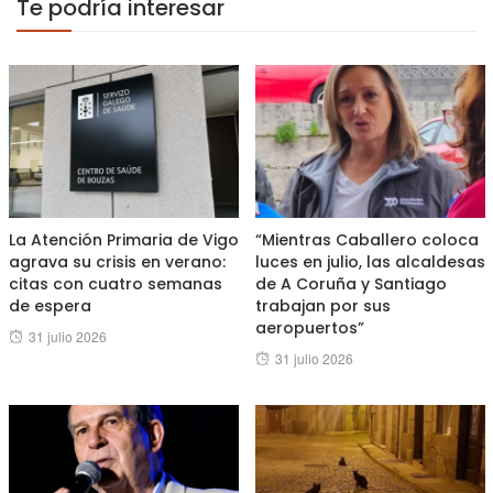
Te podría interesar
La Atención Primaria de Vigo
“Mientras Caballero coloca
agrava su crisis en verano:
luces en julio, las alcaldesas
citas con cuatro semanas
de A Coruña y Santiago
de espera
trabajan por sus
aeropuertos”
Posted
31 julio 2026
Posted
31 julio 2026
on
on