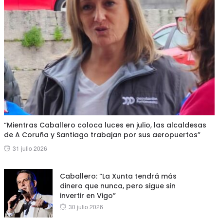
“Mientras Caballero coloca luces en julio, las alcaldesas
de A Coruña y Santiago trabajan por sus aeropuertos”
Posted
31 julio 2026
on
Caballero: “La Xunta tendrá más
dinero que nunca, pero sigue sin
invertir en Vigo”
Posted
30 julio 2026
on