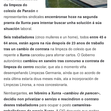
da limpeza do
colexio de Panxón
e
representantes sindicales
encerráronse hoxe na segunda
pranta da Xunta para intentar buscar unha solución á súa
situación
laboral.
Seis traballadores
(cinco mulleres e un home), todos
entre 45 e
64 anos, están agora na rúa despois de 23 anos de traballo
tras un cambio de contrata
na limpeza do colexio que de
repente a
Xunta
cancelou para aforrar cartos. O Goberno
autonómico
cambiou en xaneiro tras concurso a contrata de
limpeza do centro
escolar, que ata o momento viña
desempeñando Limpezas Germania, aínda que co acordo de
esta última estaría dous meses máis, ata a incorporación de
Limpezas Linorsa, a nova concesionaria.
Nembargantes,
en febreiro a Xunta
«cambiou de parecer»,
decidiu non privatizar o servizo e rescindiron o contrato
destes traballadores
para ocupar o posto
camareiras-
traballadoras da propia Xunta
. A CIG denuncia que moitas