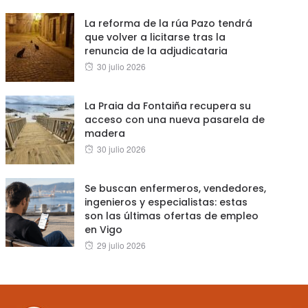
La reforma de la rúa Pazo tendrá
que volver a licitarse tras la
renuncia de la adjudicataria
Posted
30 julio 2026
on
La Praia da Fontaiña recupera su
acceso con una nueva pasarela de
madera
Posted
30 julio 2026
on
Se buscan enfermeros, vendedores,
ingenieros y especialistas: estas
son las últimas ofertas de empleo
en Vigo
Posted
29 julio 2026
on