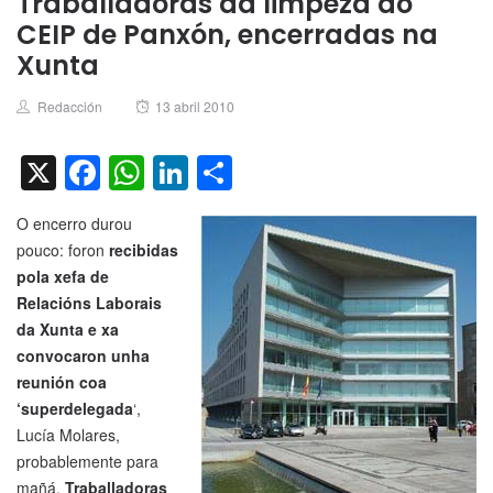
Traballadoras da limpeza do
CEIP de Panxón, encerradas na
Xunta
Author
Posted
Redacción
13 abril 2010
on
X
Facebook
WhatsApp
LinkedIn
Compartir
O encerro durou
pouco: foron
recibidas
pola xefa de
Relacións Laborais
da Xunta e xa
convocaron unha
reunión coa
‘superdelegada
‘,
Lucía Molares,
probablemente para
mañá.
Traballadoras