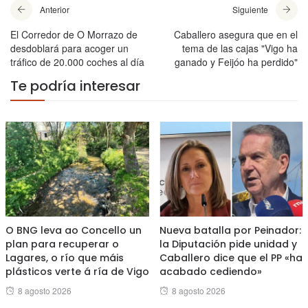
Anterior
Siguiente
El Corredor de O Morrazo de
Caballero asegura que en el
desdoblará para acoger un
tema de las cajas "Vigo ha
tráfico de 20.000 coches al día
ganado y Feijóo ha perdido"
Te podría interesar
O BNG leva ao Concello un
Nueva batalla por Peinador:
plan para recuperar o
la Diputación pide unidad y
Lagares, o río que máis
Caballero dice que el PP «ha
plásticos verte á ría de Vigo
acabado cediendo»
Posted
Posted
8 agosto 2026
8 agosto 2026
on
on