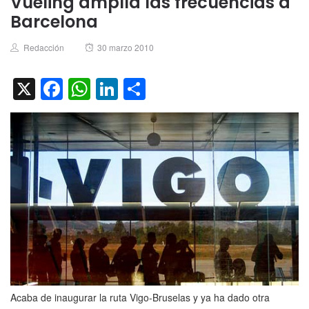
Vueling amplía las frecuencias a
Barcelona
Author
Posted
Redacción
30 marzo 2010
on
X
Facebook
WhatsApp
LinkedIn
Compartir
Acaba de inaugurar la ruta Vigo-Bruselas y ya ha dado otra