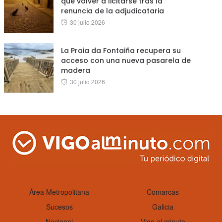
que volver a licitarse tras la
renuncia de la adjudicataria
Posted
30 julio 2026
on
La Praia da Fontaiña recupera su
acceso con una nueva pasarela de
madera
Posted
30 julio 2026
on
Área Metropolitana
Comarcas
Sucesos
Galicia
Nacional
Vigo al minuto