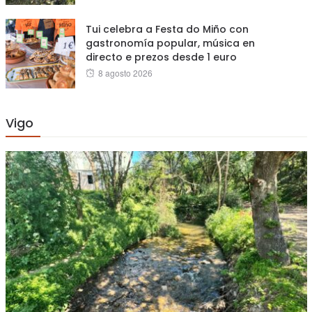
on
Tui celebra a Festa do Miño con
gastronomía popular, música en
directo e prezos desde 1 euro
Posted
8 agosto 2026
on
Vigo