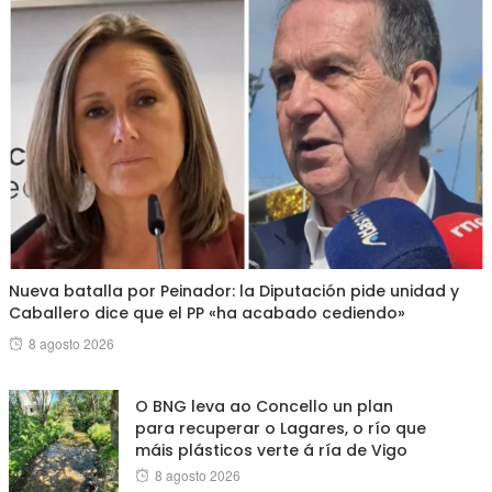
Nueva batalla por Peinador: la Diputación pide unidad y
Caballero dice que el PP «ha acabado cediendo»
Posted
8 agosto 2026
on
O BNG leva ao Concello un plan
para recuperar o Lagares, o río que
máis plásticos verte á ría de Vigo
Posted
8 agosto 2026