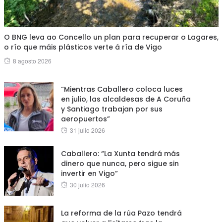
O BNG leva ao Concello un plan para recuperar o Lagares,
o río que máis plásticos verte á ría de Vigo
Posted
8 agosto 2026
on
“Mientras Caballero coloca luces
en julio, las alcaldesas de A Coruña
y Santiago trabajan por sus
aeropuertos”
Posted
31 julio 2026
on
Caballero: “La Xunta tendrá más
dinero que nunca, pero sigue sin
invertir en Vigo”
Posted
30 julio 2026
on
La reforma de la rúa Pazo tendrá