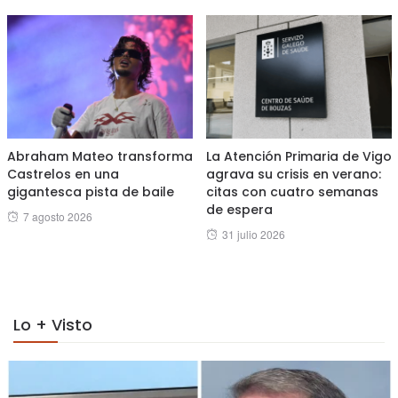
Abraham Mateo transforma
La Atención Primaria de Vigo
Castrelos en una
agrava su crisis en verano:
gigantesca pista de baile
citas con cuatro semanas
de espera
Posted
7 agosto 2026
Posted
31 julio 2026
on
on
Lo + Visto