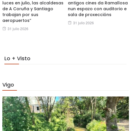
luces en julio, las alcaldesas
antigos cines da Ramallosa
de A Coruña y Santiago
nun espazo con auditorio e
trabajan por sus
sala de proxeccións
aeropuertos”
Posted
31 julio 2026
Posted
31 julio 2026
on
on
Lo + Visto
Vigo