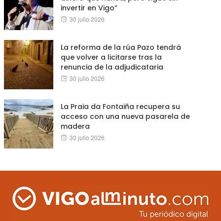
invertir en Vigo”
Posted
30 julio 2026
on
La reforma de la rúa Pazo tendrá
que volver a licitarse tras la
renuncia de la adjudicataria
Posted
30 julio 2026
on
La Praia da Fontaiña recupera su
acceso con una nueva pasarela de
madera
Posted
30 julio 2026
on