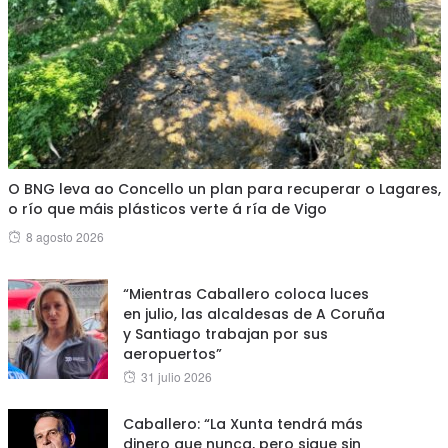
O BNG leva ao Concello un plan para recuperar o Lagares,
o río que máis plásticos verte á ría de Vigo
Posted
8 agosto 2026
on
“Mientras Caballero coloca luces
en julio, las alcaldesas de A Coruña
y Santiago trabajan por sus
aeropuertos”
Posted
31 julio 2026
on
Caballero: “La Xunta tendrá más
dinero que nunca, pero sigue sin