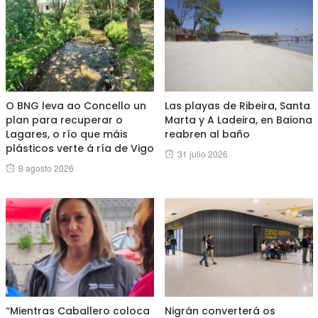
O BNG leva ao Concello un
Las playas de Ribeira, Santa
plan para recuperar o
Marta y A Ladeira, en Baiona
Lagares, o río que máis
reabren al baño
plásticos verte á ría de Vigo
Posted
31 julio 2026
Posted
8 agosto 2026
on
on
“Mientras Caballero coloca
Nigrán converterá os