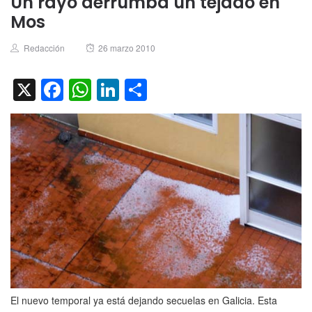
Un rayo derrumba un tejado en
Mos
Author
Posted
Redacción
26 marzo 2010
on
X
Facebook
WhatsApp
LinkedIn
Compartir
El nuevo temporal ya está dejando secuelas en Galicia. Esta