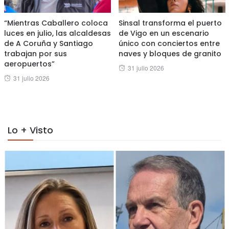
“Mientras Caballero coloca
Sinsal transforma el puerto
luces en julio, las alcaldesas
de Vigo en un escenario
de A Coruña y Santiago
único con conciertos entre
trabajan por sus
naves y bloques de granito
aeropuertos”
Posted
31 julio 2026
Posted
31 julio 2026
on
on
Lo + Visto