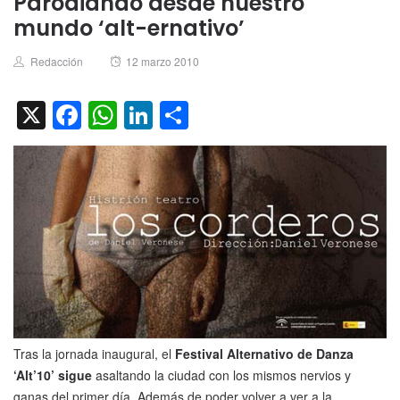
Parodiando desde nuestro
mundo ‘alt-ernativo’
Author
Posted
Redacción
12 marzo 2010
on
X
Facebook
WhatsApp
LinkedIn
Compartir
Tras la jornada inaugural, el
Festival Alternativo de Danza
‘Alt’10’
sigue
asaltando la ciudad con los mismos nervios y
ganas del primer día. Además de poder volver a ver a la