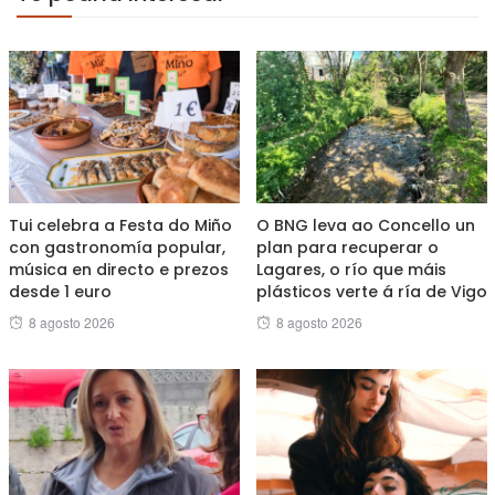
Tui celebra a Festa do Miño
O BNG leva ao Concello un
con gastronomía popular,
plan para recuperar o
música en directo e prezos
Lagares, o río que máis
desde 1 euro
plásticos verte á ría de Vigo
Posted
Posted
8 agosto 2026
8 agosto 2026
on
on