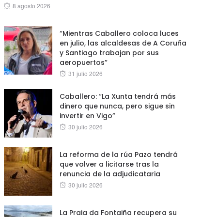
Posted
8 agosto 2026
on
“Mientras Caballero coloca luces
en julio, las alcaldesas de A Coruña
y Santiago trabajan por sus
aeropuertos”
Posted
31 julio 2026
on
Caballero: “La Xunta tendrá más
dinero que nunca, pero sigue sin
invertir en Vigo”
Posted
30 julio 2026
on
La reforma de la rúa Pazo tendrá
que volver a licitarse tras la
renuncia de la adjudicataria
Posted
30 julio 2026
on
La Praia da Fontaiña recupera su