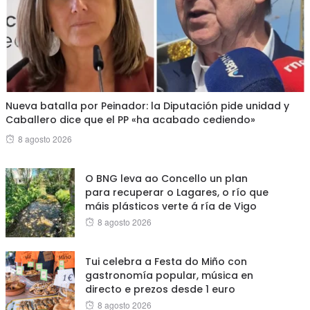
Nueva batalla por Peinador: la Diputación pide unidad y
Caballero dice que el PP «ha acabado cediendo»
Posted
8 agosto 2026
on
O BNG leva ao Concello un plan
para recuperar o Lagares, o río que
máis plásticos verte á ría de Vigo
Posted
8 agosto 2026
on
Tui celebra a Festa do Miño con
gastronomía popular, música en
directo e prezos desde 1 euro
Posted
8 agosto 2026