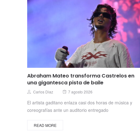
Abraham Mateo transforma Castrelos en
una gigantesca pista de baile
Posted
Author
Carlos Diaz
7 agosto 2026
on
El artista gaditano enlaza casi dos horas de música y
coreografías ante un auditorio entregado
READ MORE