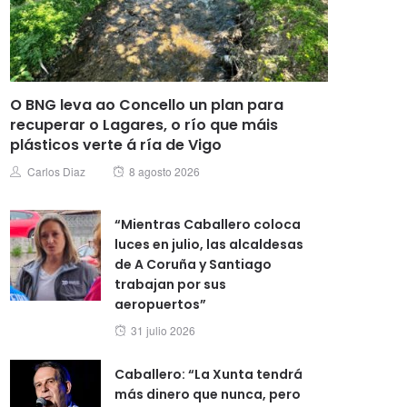
O BNG leva ao Concello un plan para
recuperar o Lagares, o río que máis
plásticos verte á ría de Vigo
Posted
Author
Carlos Diaz
8 agosto 2026
on
“Mientras Caballero coloca
luces en julio, las alcaldesas
de A Coruña y Santiago
trabajan por sus
aeropuertos”
Posted
31 julio 2026
on
Caballero: “La Xunta tendrá
más dinero que nunca, pero