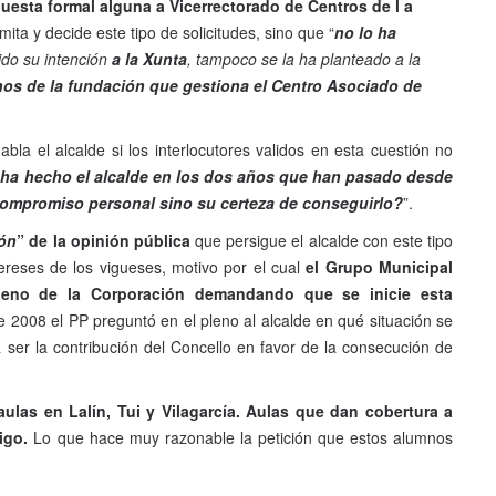
uesta formal alguna a Vicerrectorado de Centros de l a
amita y decide este tipo de solicitudes, sino que “
no lo ha
ido su intención
a la Xunta
, tampoco se la ha planteado a la
nos de la fundación que gestiona el Centro Asociado de
la el alcalde si los interlocutores validos en esta cuestión no
ha hecho el alcalde en los dos años que han pasado desde
compromiso personal sino su certeza de conseguirlo?
”.
ón
” de la opinión pública
que persigue el alcalde con este tipo
ereses de los vigueses, motivo por el cual
el Grupo Municipal
leno de la Corporación demandando que se inicie esta
e 2008 el PP preguntó en el pleno al alcalde en qué situación se
 ser la contribución del Concello en favor de la consecución de
ulas en Lalín, Tui y Vilagarcía. Aulas que dan cobertura a
igo.
Lo que hace muy razonable la petición que estos alumnos