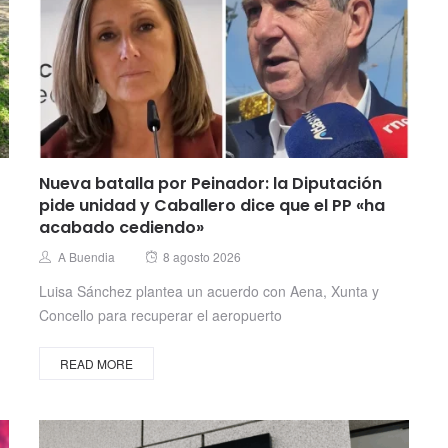
Nueva batalla por Peinador: la Diputación
pide unidad y Caballero dice que el PP «ha
acabado cediendo»
Posted
Author
A Buendia
8 agosto 2026
on
Luisa Sánchez plantea un acuerdo con Aena, Xunta y
Concello para recuperar el aeropuerto
READ MORE