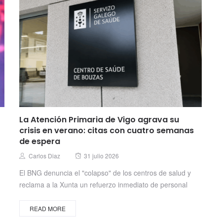
La Atención Primaria de Vigo agrava su
crisis en verano: citas con cuatro semanas
de espera
Posted
Author
Carlos Diaz
31 julio 2026
on
El BNG denuncia el "colapso" de los centros de salud y
reclama a la Xunta un refuerzo inmediato de personal
READ MORE