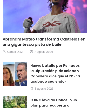
Abraham Mateo transforma Castrelos en
una gigantesca pista de baile
Posted
Author
Carlos Diaz
7 agosto 2026
on
Nueva batalla por Peinador:
la Diputación pide unidad y
Caballero dice que el PP «ha
acabado cediendo»
Posted
8 agosto 2026
on
O BNG leva ao Concello un
plan para recuperar o