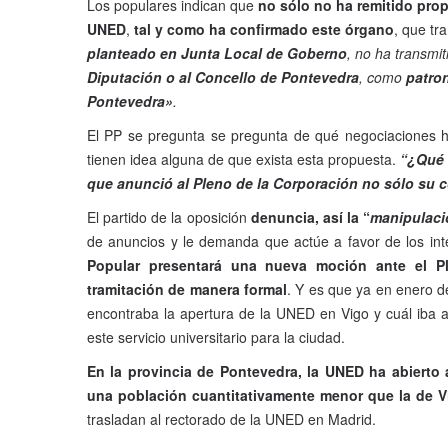
Los populares indican que
no sólo no ha remitido prop
UNED
,
tal y como ha confirmado este órgano
, que tr
planteado en Junta Local de Goberno
, no ha transmit
Diputación o al Concello de Pontevedra
, como
patro
Pontevedra»
.
El PP se pregunta se pregunta de qué negociaciones hab
tienen idea alguna de que exista esta propuesta.
“¿Qué 
que anunció al Pleno de la Corporación no sólo su 
El partido de la oposición
denuncia, así la “
manipulaci
de anuncios y le demanda que actúe a favor de los int
Popular presentará una nueva moción ante el P
tramitación de manera formal
. Y es que ya en enero d
encontraba la apertura de la UNED en Vigo y cuál iba a
este servicio universitario para la ciudad.
En la provincia de Pontevedra, la UNED ha abierto a
una población cuantitativamente menor que la de V
trasladan al rectorado de la UNED en Madrid.