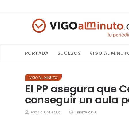
PORTADA
SUCESOS
VIGO AL MINUT
VIGO AL MINUTO
El PP asegura que C
conseguir un aula p
Author
Posted
Antonio Albaladejo
6 marzo 2010
on