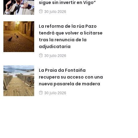
sigue sin invertir en Vigo”
Posted
30 julio 2026
on
La reforma de la rúa Pazo
tendrá que volver a licitarse
tras la renuncia de la
adjudicataria
Posted
30 julio 2026
on
La Praia da Fontaiña
recupera su acceso con una
nueva pasarela de madera
Posted
30 julio 2026
on