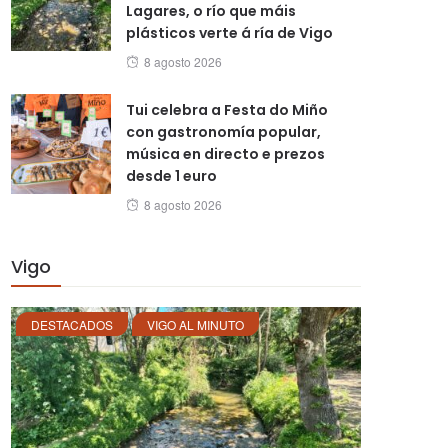
Lagares, o río que máis
plásticos verte á ría de Vigo
Posted
8 agosto 2026
on
Tui celebra a Festa do Miño
con gastronomía popular,
música en directo e prezos
desde 1 euro
Posted
8 agosto 2026
on
Vigo
DESTACADOS
VIGO AL MINUTO