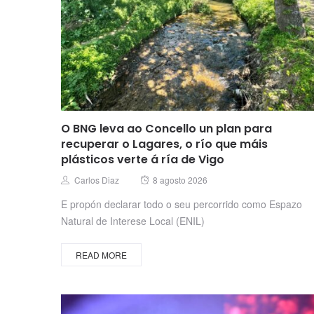
O BNG leva ao Concello un plan para
recuperar o Lagares, o río que máis
plásticos verte á ría de Vigo
Posted
Author
Carlos Diaz
8 agosto 2026
on
E propón declarar todo o seu percorrido como Espazo
Natural de Interese Local (ENIL)
READ MORE