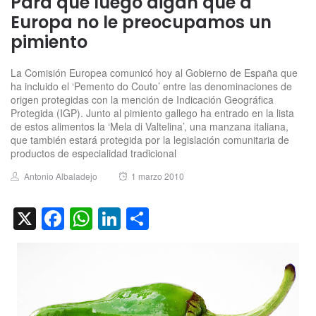
Para que luego digan que a
Europa no le preocupamos un
pimiento
La Comisión Europea comunicó hoy al Gobierno de España que
ha incluido el ‘Pemento do Couto’ entre las denominaciones de
origen protegidas con la mención de Indicación Geográfica
Protegida (IGP). Junto al pimiento gallego ha entrado en la lista
de estos alimentos la ‘Mela di Valtelina’, una manzana italiana,
que también estará protegida por la legislación comunitaria de
productos de especialidad tradicional
Author
Posted
Antonio Albaladejo
1 marzo 2010
on
X
Facebook
WhatsApp
LinkedIn
Compartir