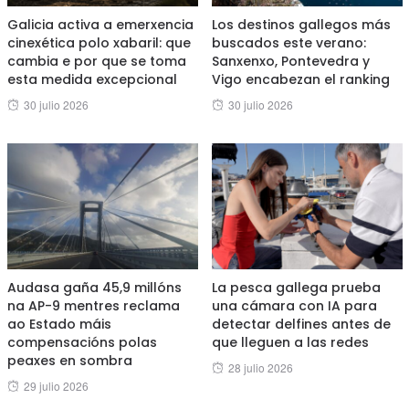
Galicia activa a emerxencia
Los destinos gallegos más
cinexética polo xabaril: que
buscados este verano:
cambia e por que se toma
Sanxenxo, Pontevedra y
esta medida excepcional
Vigo encabezan el ranking
Posted
Posted
30 julio 2026
30 julio 2026
on
on
Audasa gaña 45,9 millóns
La pesca gallega prueba
na AP-9 mentres reclama
una cámara con IA para
ao Estado máis
detectar delfines antes de
compensacións polas
que lleguen a las redes
peaxes en sombra
Posted
28 julio 2026
Posted
29 julio 2026
on
on