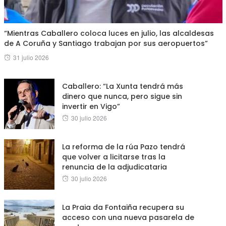
“Mientras Caballero coloca luces en julio, las alcaldesas
de A Coruña y Santiago trabajan por sus aeropuertos”
Posted
31 julio 2026
on
Caballero: “La Xunta tendrá más
dinero que nunca, pero sigue sin
invertir en Vigo”
Posted
30 julio 2026
on
La reforma de la rúa Pazo tendrá
que volver a licitarse tras la
renuncia de la adjudicataria
Posted
30 julio 2026
on
La Praia da Fontaiña recupera su
acceso con una nueva pasarela de