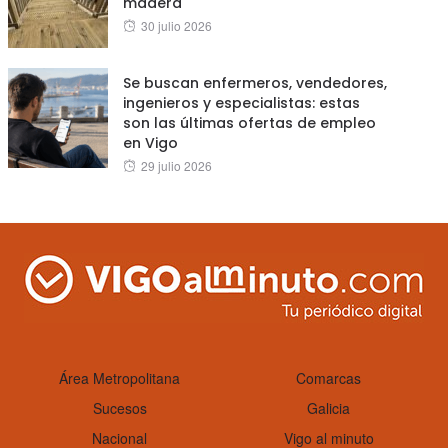
madera
Posted
30 julio 2026
on
Se buscan enfermeros, vendedores,
ingenieros y especialistas: estas
son las últimas ofertas de empleo
en Vigo
Posted
29 julio 2026
on
Área Metropolitana
Comarcas
Sucesos
Galicia
Nacional
Vigo al minuto